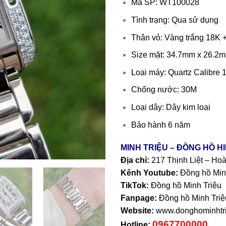
Mã SP: WT100028
Tình trạng: Qua sử dụng
Thân vỏ: Vàng trắng 18K 
Size mặt: 34.7mm x 26.2
Loại máy: Quartz Calibre 
Chống nước: 30M
Loại dây: Dây kim loại
Bảo hành 6 năm
MINH TRIỆU – ĐỒNG HỒ H
Địa chỉ:
217 Thịnh Liệt – Ho
Kênh Youtube:
Đồng hồ Min
TikTok:
Đồng hồ Minh Triệu
Fanpage:
Đồng hồ Minh Triệ
Website:
www.donghominhtri
0967700000
Hotline: