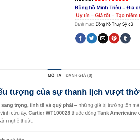
Đồng hồ Minh Triệu – Địa 
Uy tín – Giá tốt – Tạo niềm 
Danh mục:
Đồng hồ Thụy Sỹ cũ
MÔ TẢ
ĐÁNH GIÁ (0)
ểu tượng của sự thanh lịch vượt thờ
ự
sang trọng, tinh tế và quý phái
– những giá trị trường tồn m
 vĩnh cửu ấy,
Cartier WT100028
thuộc dòng
Tank Americaine
c
hẩm nghệ thuật.