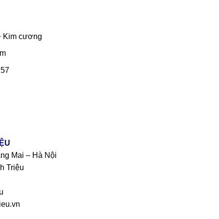
+ Kim cương
mm
157
IỆU
àng Mai – Hà Nội
h Triệu
u
eu.vn