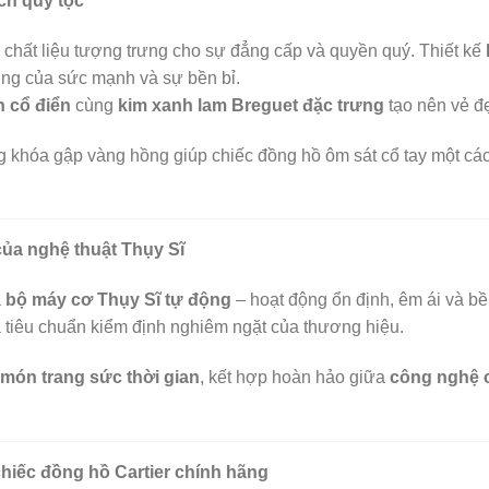
ch quý tộc
 chất liệu tượng trưng cho sự đẳng cấp và quyền quý. Thiết kế
ượng của sức mạnh và sự bền bỉ.
n cổ điển
cùng
kim xanh lam Breguet đặc trưng
tạo nên vẻ đẹ
g khóa gập vàng hồng giúp chiếc đồng hồ ôm sát cổ tay một các
ủa nghệ thuật Thụy Sĩ
à
bộ máy cơ Thụy Sĩ tự động
– hoạt động ổn định, êm ái và bề
và tiêu chuẩn kiểm định nghiêm ngặt của thương hiệu.
món trang sức thời gian
, kết hợp hoàn hảo giữa
công nghệ c
chiếc đồng hồ Cartier chính hãng