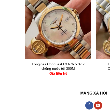
on Diamond
Longines Conquest L3.676.5.87.7
L
.6
chống nước tới 300M
C
Giá liên hệ
MẠNG XÃ HỘI