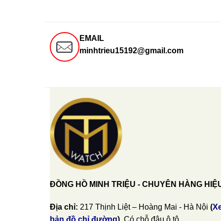
EMAIL
minhtrieu15192@gmail.com
ĐỒNG HỒ MINH TRIỆU - CHUYÊN HÀNG HIỆ
Địa chỉ:
217 Thịnh Liệt – Hoàng Mai - Hà Nội
(
X
bản đồ chỉ đường
)
. Có chỗ đậu ô tô.