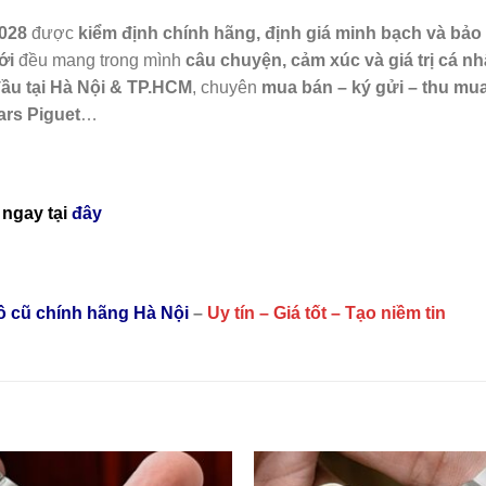
028
được
kiểm định chính hãng, định giá minh bạch và bảo
ới
đều mang trong mình
câu chuyện, cảm xúc và giá trị cá n
 đầu tại Hà Nội & TP.HCM
, chuyên
mua bán – ký gửi – thu mu
ars Piguet
…
ngay tại
đây
hồ cũ chính hãng Hà Nội
–
Uy tín – Giá tốt – Tạo niềm tin