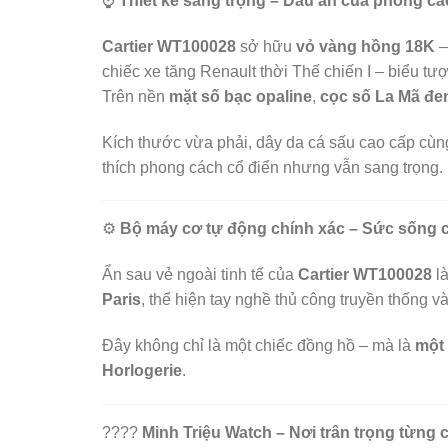
⌚
Thiết kế sang trọng – Dấu ấn của phong cá
Cartier WT100028
sở hữu
vỏ vàng hồng 18K
–
chiếc xe tăng Renault thời Thế chiến I – biểu t
Trên nền
mặt số bạc opaline
,
cọc số La Mã đe
Kích thước vừa phải, dây da cá sấu cao cấp cùn
thích phong cách cổ điển nhưng vẫn sang trọng.
⚙️
Bộ máy cơ tự động chính xác – Sức sống c
Ẩn sau vẻ ngoài tinh tế của
Cartier WT100028
l
Paris
, thể hiện tay nghề thủ công truyền thống 
Đây không chỉ là một chiếc đồng hồ – mà là
một 
Horlogerie
.
????
Minh Triệu Watch – Nơi trân trọng từng 