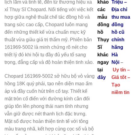
lịch lãm và tinh tế, đến từ thương hiệu xa
khảo
Triệu –
xỉ Thụy Sĩ
Chopard
. Nổi tiếng với việc kết
các
Địa chỉ
hợp giữa nghệ thuật chế tác đồng hồ và
mẫu
thu mua
trang sức cao cấp, Chopard luôn mang
đồng
đồng
đến những thiết kế vừa chuẩn mực kỹ
hồ
hồ cũ
thuật vừa giàu giá trị thẩm mỹ. Phiên bản
Thụy
chính
161969-5002 là minh chứng rõ nét cho
Sĩ
hãng
triết lý đó khi hội tụ đầy đủ yếu tố sang
khác
Hà
trọng, đẳng cấp và độ hoàn thiện tinh xảo.
ngay
Nội
–
tại
Uy tín –
Chopard 161969-5002 sở hữu bộ vỏ vàng
đây
Giá tốt –
hồng 18K quý phái, tạo nên diện mạo ấm
Tạo
áp và đầy cuốn hút trên cổ tay. Thiết kế
niềm tin
mặt tròn cổ điển với đường kính cân đối
giúp tôn lên phong thái nam tính nhưng
vẫn giữ được nét thanh lịch đặc trưng.
Mặt số được hoàn thiện tinh tế với tông
màu trang nhã, kết hợp cùng cọc số và bộ