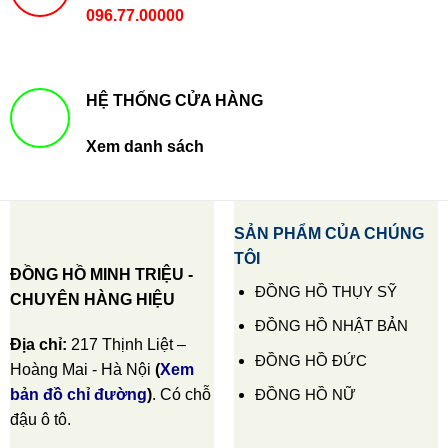
096.77.00000
HỆ THỐNG CỬA HÀNG
Xem danh sách
SẢN PHẨM CỦA CHÚNG
TÔI
ĐỒNG HỒ MINH TRIỆU -
ĐỒNG HỒ THỤY SỸ
CHUYÊN HÀNG HIỆU
ĐỒNG HỒ NHẬT BẢN
Địa chỉ:
217 Thịnh Liệt –
ĐỒNG HỒ ĐỨC
Hoàng Mai - Hà Nội
(
Xem
ĐỒNG HỒ NỮ
bản đồ chỉ đường
)
. Có chỗ
đậu ô tô.