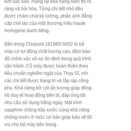
kim sắc sảo, mang lại khả năng hiển thị rõ
ràng và hài hòa. Từng chi tiết nhỏ đều
được chăm chút kỹ lưỡng, phản ánh đẳng
cấp chế tác của một thương hiệu haute
horlogerie danh tiếng.
Bên trong Chopard 161969-5002 là bộ
máy cơ tự động chất lượng cao, đảm bảo
độ chính xác và sự ổn định trong quá trình
vận hành. Cỗ máy được hoàn thiện theo
tiêu chuẩn nghiêm ngặt của Thụy Sĩ, với
các chi tiết được trang trí và lắp ráp công
phu. Khả năng trữ cót ấn tượng giúp đồng
hồ duy trì hoạt động bền bỉ, đáp ứng tốt
nhu cầu sử dụng hằng ngày. Mặt kính
sapphire chống trầy xước cùng khả năng
chống nước ở mức cơ bản giúp bảo vệ tối
ưu cho bộ máy bên trong.