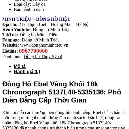
Loại dây: Dây da
Bảo hành 6 năm
MINH TRIỆU – ĐỒNG HỒ HIỆU
Địa chỉ:
217 Thịnh Liệt – Hoàng Mai – Hà Nội
Kênh Youtube:
Đồng hồ Minh Triệu
TikTok:
Đồng hồ Minh Triệu
Fanpage:
Đồng hồ Minh Triệu
Website:
www.donghominhtrieu.vn
0967700000
Hotline:
Danh mục:
Đồng hồ Thụy Sỹ cũ
Mô tả
Đánh giá (0)
Đồng Hồ Ebel Vàng Khối 18k
Chronograph 5137L40-5335136: Phô
Diễn Đẳng Cấp Thời Gian
Khi nói đến các thương hiệu đồng hồ danh tiếng, Ebel chắc chắn là
một trong những tên tuổi đứng đầu danh sách. Đặc biệt, dòng sản
phẩm đồng hồ Ebel Vàng khối 18k Chronograph 5137L40-
5335136 đã nhanh chóng trở thành biểu tượng của sự sang trọng và