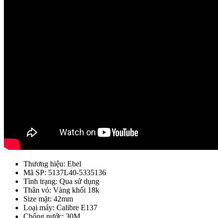
Thương hiệu: Ebel
Mã SP: 5137L40-5335136
Tình trạng: Qua sử dụng
Thân vỏ: Vàng khối 18k
Size mặt: 42mm
Loại máy: Calibre E137
Chống nước: 30M