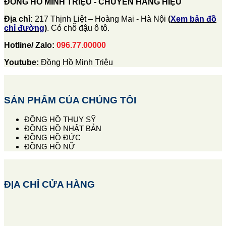
ĐỒNG HỒ MINH TRIỆU - CHUYÊN HÀNG HIỆU
Địa chỉ:
217 Thịnh Liệt – Hoàng Mai - Hà Nội
(
Xem bản đồ
chỉ đường
)
. Có chỗ đậu ô tô.
Hotline/ Zalo:
096.77.00000
Youtube:
Đồng Hồ Minh Triệu
SẢN PHẨM CỦA CHÚNG TÔI
ĐỒNG HỒ THỤY SỸ
ĐỒNG HỒ NHẬT BẢN
ĐỒNG HỒ ĐỨC
ĐỒNG HỒ NỮ
ĐỊA CHỈ CỬA HÀNG