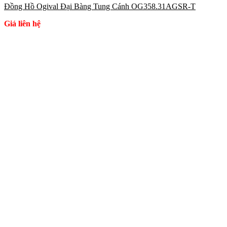
Đồng Hồ Ogival Đại Bàng Tung Cánh OG358.31AGSR-T
Giá liên hệ