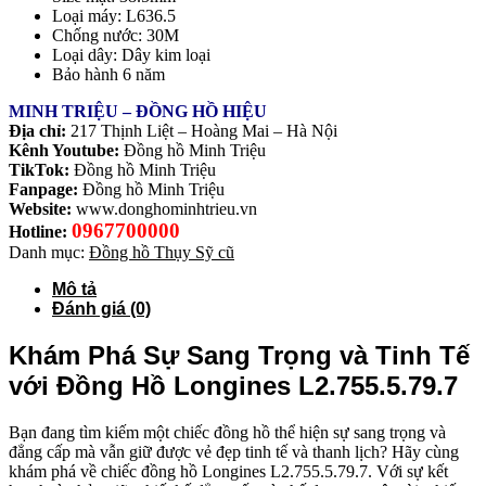
Loại máy: L636.5
Chống nước: 30M
Loại dây: Dây kim loại
Bảo hành 6 năm
MINH TRIỆU – ĐỒNG HỒ HIỆU
Địa chỉ:
217 Thịnh Liệt – Hoàng Mai – Hà Nội
Kênh Youtube:
Đồng hồ Minh Triệu
TikTok:
Đồng hồ Minh Triệu
Fanpage:
Đồng hồ Minh Triệu
Website:
www.donghominhtrieu.vn
0967700000
Hotline:
Danh mục:
Đồng hồ Thụy Sỹ cũ
Mô tả
Đánh giá (0)
Khám Phá Sự Sang Trọng và Tinh Tế
với Đồng Hồ Longines L2.755.5.79.7
Bạn đang tìm kiếm một chiếc đồng hồ thể hiện sự sang trọng và
đẳng cấp mà vẫn giữ được vẻ đẹp tinh tế và thanh lịch? Hãy cùng
khám phá về chiếc đồng hồ Longines L2.755.5.79.7. Với sự kết