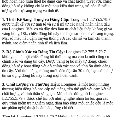
hợp hoàn hảo giữa thiết kế đẳng cấp và chất lượng tuyệt vời, chiếc
đồng hồ này không chỉ là một phụ kiện thời trang mà còn là biểu
tượng của sự sang trọng và tinh tế.
1. Thiết Kế Sang Trọng và Đẳng Cấp:
Longines L2.755.5.79.7
được thiết kế với sự tinh tế và sự tỉ mỉ từ các nghệ nhân hàng đầu
của Longines. Với vỏ và dây đeo làm từ chất liệu thép không gỉ và
vàng hồng 18k, chiếc đồng hồ này thể hiện sự bền bỉ và sang trọng.
Mặt số màu nâu đậm truyền thống với các chỉ số và kim chỉ thanh
mảnh, tạo điểm nhấn tinh tế và lịch lãm.
2. Độ Chính Xác và Đáng Tin Cậy:
Longines L2.755.5.79.7
không chỉ là một chiếc đồng hồ thời trang mà còn là một công cụ
chính xác và đáng tin cậy. Được trang bị bộ máy tự động, chiếc
đồng hồ này hoạt động với độ chính xác cao và tính ổn định đáng
tin cậy. Với tính năng chống nước đến độ sâu 30 mét, bạn có thể tự
tin sử dụng đồng hồ này trong mọi hoàn cảnh.
3. Chất Lượng và Thương Hiệu:
Longines là một trong những
thương hiệu đồng hồ cao cấp nổi tiếng trên thế giới với cam kết về
chất lượng và tinh thần sáng tạo. Mỗi chiếc đồng hồ Longines
L2.755.5.79.7 được chế tác bởi những nghệ nhân tài ba, qua các
quy trình kiểm tra nghiêm ngặt, đảm bảo rằng mỗi chiếc đều là một
tác phẩm nghệ thuật hoàn hảo, từng chi tiết.
Tóm lại, Longines L2.755.5.79.7 không chỉ là một chiếc đồng hồ,