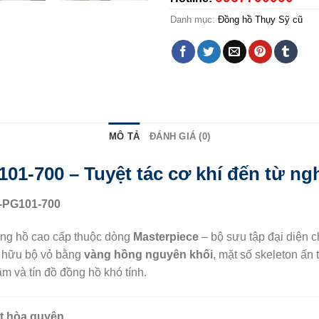
Danh mục:
Đồng hồ Thụy Sỹ cũ
MÔ TẢ
ĐÁNH GIÁ (0)
1-700 – Tuyệt tác cơ khí đến từ ngh
8-PG101-700
ng hồ cao cấp thuộc dòng
Masterpiece
– bộ sưu tập đại diện ch
ở hữu bộ vỏ bằng
vàng hồng nguyên khối
, mặt số skeleton ấ
 và tín đồ đồng hồ khó tính.
ật hòa quyện