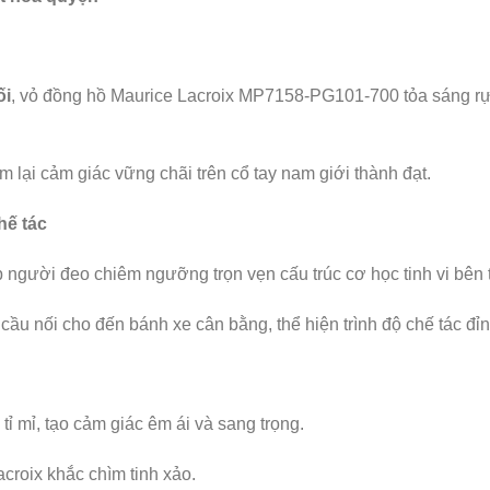
ối
, vỏ đồng hồ Maurice Lacroix MP7158-PG101-700 tỏa sáng rự
em lại cảm giác vững chãi trên cổ tay nam giới thành đạt.
hế tác
người đeo chiêm ngưỡng trọn vẹn cấu trúc cơ học tinh vi bên 
ừ cầu nối cho đến bánh xe cân bằng, thể hiện trình độ chế tác đỉ
 tỉ mỉ, tạo cảm giác êm ái và sang trọng.
croix khắc chìm tinh xảo.