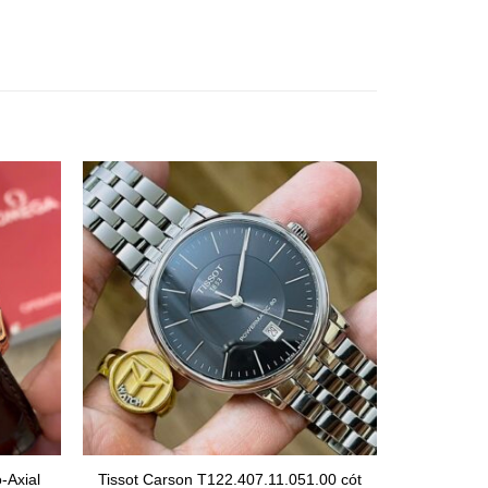
-Axial
Tissot Carson T122.407.11.051.00 cót