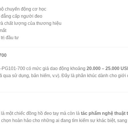
 bộ chuyển động cơ học
và đẳng cấp người đeo
 và chất lượng của thương hiệu
mắt
trị đầu tư
700
158-PG101-700 có mức giá dao động khoảng
20.000 – 25.000 U
 đã qua sử dụng, bản hiếm, v.v). Đây là phân khúc dành cho gi
 là một chiếc đồng hồ đeo tay mà còn là
tác phẩm nghệ thuật 
a chọn hoàn hảo cho những ai đang tìm kiếm sự khác biệt, sang 