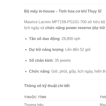
Bộ máy in-house – Tinh hoa cơ khí Thụy Sĩ
Maurice Lacroix MP7158-PG101-700 sở hữu bộ
lịch ngày và
chức năng power reserve (dự trữ
Tần số dao động
: 28,800 vph
Dự trữ năng lượng
: Lên đến 52 giờ
Số chân kính
: 35 jewels
Chức năng
: Giờ, phút, giây, lịch ngày, hiển 
Thông số kỹ thuật chi tiết
THUỘC TÍNH
TH
Thương hiệu
Mau