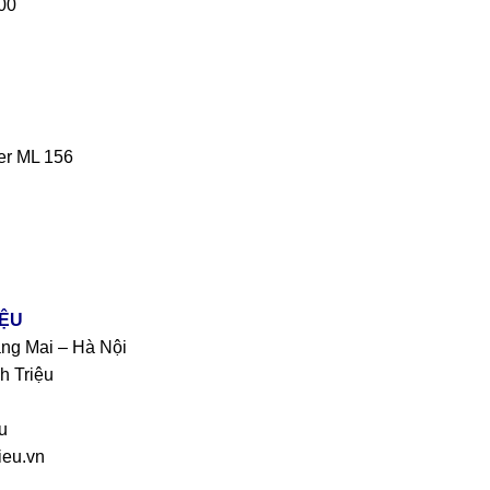
00
er ML 156
IỆU
àng Mai – Hà Nội
h Triệu
u
eu.vn