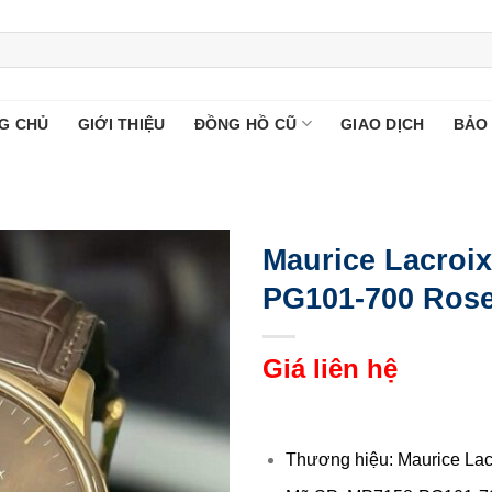
G CHỦ
GIỚI THIỆU
ĐỒNG HỒ CŨ
GIAO DỊCH
BẢO
Maurice Lacroi
PG101-700 Rose
Giá liên hệ
Thương hiệu: Maurice Lac