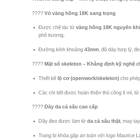
????
Vỏ vàng hồng 18K sang trọng
Được chế tác từ
vàng hồng 18K nguyên kh
phô trương.
Đường kính khoảng
43mm
, độ dày hợp lý, đ
????
Mặt số skeleton – Khẳng định kỹ nghệ c
Thiết kế
lộ cơ (openwork/skeleton)
cho phép 
Các chi tiết được hoàn thiện thủ công tỉ mỉ, t
????
Dây da cá sấu cao cấp
Dây đeo được làm từ
da cá sấu thật
, may tay
Trang bị khóa gập an toàn với logo Maurice La