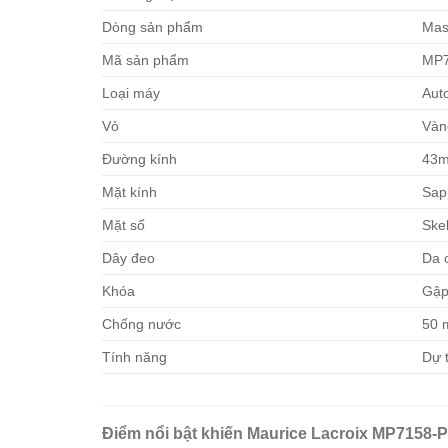
Dòng sản phẩm
Mas
Mã sản phẩm
MP7
Loại máy
Aut
Vỏ
Vàn
Đường kính
43
Mặt kính
Sap
Mặt số
Ske
Dây đeo
Da 
Khóa
Gập
Chống nước
50 
Tính năng
Dự t
Điểm nổi bật khiến Maurice Lacroix MP7158