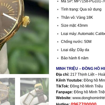
Mã SP: MP7158-PG101-7
Tình trạng: Qua sử dụng
Thân vỏ: Vàng 18K
Size mặt: 43mm
Loại máy: Automatic Calib
Chống nước: 50M
Loại dây: Dây da
Bảo hành 6 năm
MINH TRIỆU – ĐỒNG HỒ H
Địa chỉ:
217 Thịnh Liệt – Ho
Kênh Youtube:
Đồng hồ Min
TikTok:
Đồng hồ Minh Triệu
Fanpage:
Đồng hồ Minh Triệ
Website:
www.donghominhtri
0967700000
Hotline: