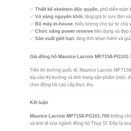
✅
Thiết kế skeleton độc quyền
, phô diễn toàn
✅
Vỏ vàng nguyên khối
, tăng giá trị sưu tầm 
✅
Bộ máy in-house
, biểu tượng cho sự tự chủ
✅
Chức năng power reserve
tiện dụng và đẹp 
✅
Sản xuất giới hạn
, tăng tính khan hiếm và giá 
Giá đồng hồ Maurice Lacroix MP7158-PG101-
Trên thị trường quốc tế, Maurice Lacroix MP7
tùy vào thị trường và tình trạng sản phẩm (mới,
chơi đồng hồ cao cấp thực thụ.
Kết luận
Maurice Lacroix MP7158-PG101-700
không chỉ
và tinh tế của ngành đồng hồ Thụy Sĩ. Đây là lự