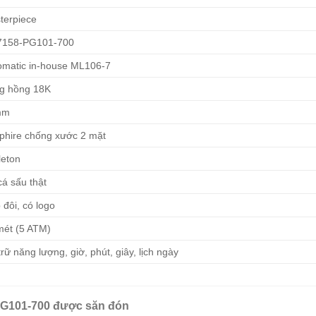
terpiece
158-PG101-700
omatic in-house ML106-7
g hồng 18K
mm
phire chống xước 2 mặt
leton
cá sấu thật
 đôi, có logo
mét (5 ATM)
rữ năng lượng, giờ, phút, giây, lịch ngày
-PG101-700 được săn đón