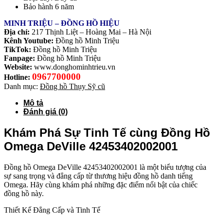
Bảo hành 6 năm
MINH TRIỆU – ĐỒNG HỒ HIỆU
Địa chỉ:
217 Thịnh Liệt – Hoàng Mai – Hà Nội
Kênh Youtube:
Đồng hồ Minh Triệu
TikTok:
Đồng hồ Minh Triệu
Fanpage:
Đồng hồ Minh Triệu
Website:
www.donghominhtrieu.vn
0967700000
Hotline:
Danh mục:
Đồng hồ Thụy Sỹ cũ
Mô tả
Đánh giá (0)
Khám Phá Sự Tinh Tế cùng Đồng Hồ
Omega DeVille 42453402002001
Đồng hồ Omega DeVille 42453402002001 là một biểu tượng của
sự sang trọng và đẳng cấp từ thương hiệu đồng hồ danh tiếng
Omega. Hãy cùng khám phá những đặc điểm nổi bật của chiếc
đồng hồ này.
Thiết Kế Đẳng Cấp và Tinh Tế