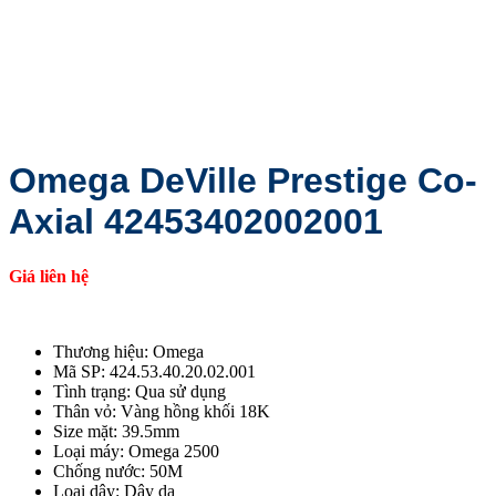
Omega DeVille Prestige Co-
Axial 42453402002001
Giá liên hệ
Thương hiệu: Omega
Mã SP: 424.53.40.20.02.001
Tình trạng: Qua sử dụng
Thân vỏ: Vàng hồng khối 18K
Size mặt: 39.5mm
Loại máy: Omega 2500
Chống nước: 50M
Loại dây: Dây da