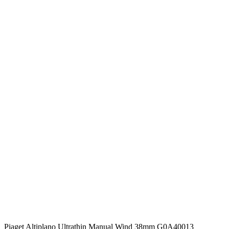
Piaget Altiplano Ultrathin Manual Wind 38mm G0A40013