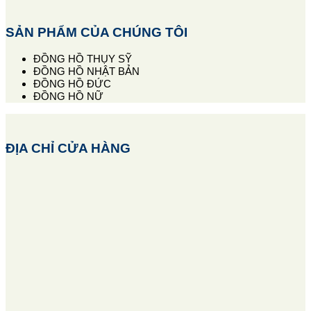
SẢN PHẨM CỦA CHÚNG TÔI
ĐỒNG HỒ THỤY SỸ
ĐỒNG HỒ NHẬT BẢN
ĐỒNG HỒ ĐỨC
ĐỒNG HỒ NỮ
ĐỊA CHỈ CỬA HÀNG