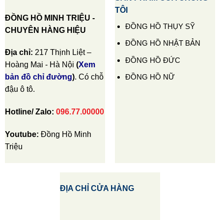
TÔI
ĐỒNG HỒ MINH TRIỆU -
ĐỒNG HỒ THỤY SỸ
CHUYÊN HÀNG HIỆU
ĐỒNG HỒ NHẬT BẢN
Địa chỉ:
217 Thịnh Liệt –
ĐỒNG HỒ ĐỨC
Hoàng Mai - Hà Nội
(
Xem
ĐỒNG HỒ NỮ
bản đồ chỉ đường
)
. Có chỗ
đậu ô tô.
Hotline/ Zalo:
096.77.00000
Youtube:
Đồng Hồ Minh
Triệu
ĐỊA CHỈ CỬA HÀNG