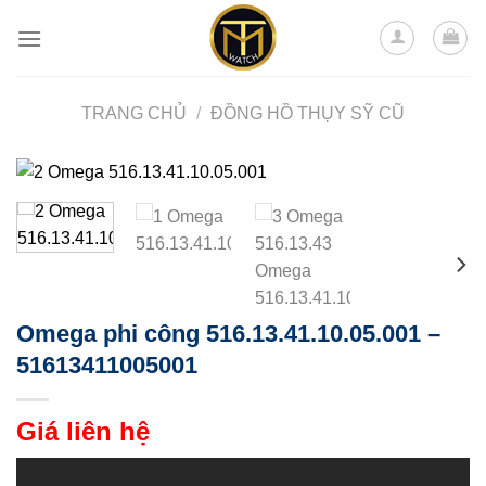
Skip
to
content
TRANG CHỦ
/
ĐỒNG HỒ THỤY SỸ CŨ
Omega phi công 516.13.41.10.05.001 –
51613411005001
Giá liên hệ