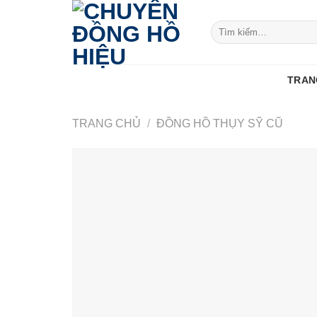
Skip
to
Tìm
kiếm:
content
TRAN
TRANG CHỦ
/
ĐỒNG HỒ THỤY SỸ CŨ