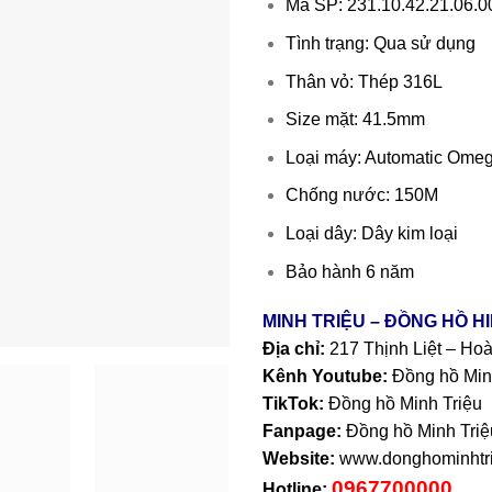
Mã SP: 231.10.42.21.06.0
Tình trạng: Qua sử dụng
Thân vỏ: Thép 316L
Size mặt: 41.5mm
Loại máy: Automatic Ome
Chống nước: 150M
Loại dây: Dây kim loại
Bảo hành 6 năm
MINH TRIỆU – ĐỒNG HỒ H
Địa chỉ:
217 Thịnh Liệt – Ho
Kênh Youtube:
Đồng hồ Min
TikTok:
Đồng hồ Minh Triệu
Fanpage:
Đồng hồ Minh Triệ
Website:
www.donghominhtri
0967700000
Hotline: