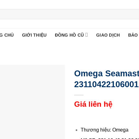
G CHỦ
GIỚI THIỆU
ĐỒNG HỒ CŨ
GIAO DỊCH
BẢO
Omega Seamaste
23110422106001
Giá liên hệ
Thương hiệu: Omega