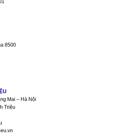
01
ga 8500
IỆU
àng Mai – Hà Nội
h Triệu
u
eu.vn