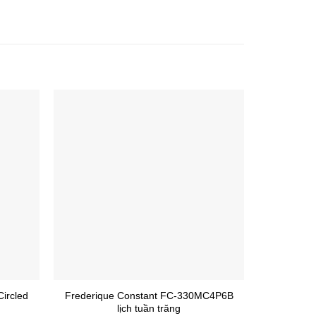
-60%
ircled
Frederique Constant FC-330MC4P6B
Longines L
lịch tuần trăng