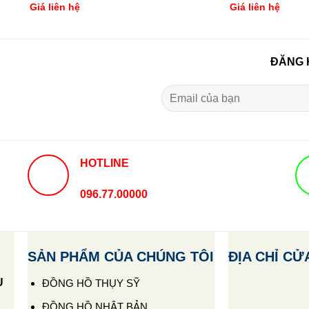
Giá liên hệ
Giá liên hệ
ĐĂNG 
HOTLINE
096.77.00000
SẢN PHẨM CỦA CHÚNG TÔI
ĐỊA CHỈ CỬ
U
ĐỒNG HỒ THỤY SỸ
ĐỒNG HỒ NHẬT BẢN