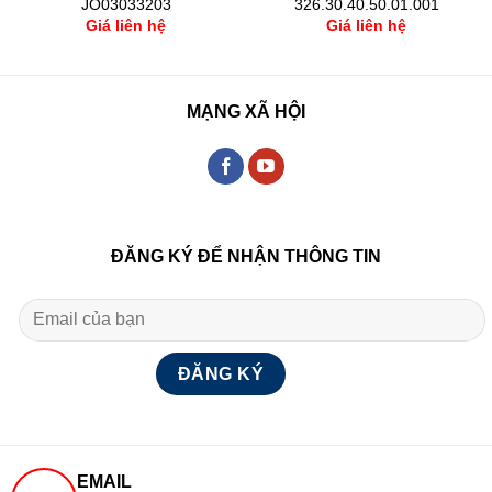
JO03033203
326.30.40.50.01.001
Giá liên hệ
Giá liên hệ
MẠNG XÃ HỘI
ĐĂNG KÝ ĐỂ NHẬN THÔNG TIN
EMAIL