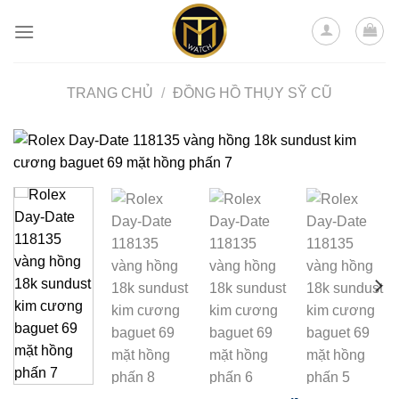
Skip
to
content
TRANG CHỦ
/
ĐỒNG HỒ THỤY SỸ CŨ