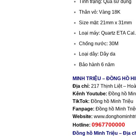
Tình trạng: Qua sử dụng
Thân vỏ: Vàng 18K
Size mặt: 21mm x 31mm
Loại máy: Quartz ETA Cal
Chống nước: 30M
Loại dây: Dây da
Bảo hành 6 năm
MINH TRIỆU – ĐỒNG HỒ H
Địa chỉ:
217 Thịnh Liệt – Ho
Kênh Youtube:
Đồng hồ Min
TikTok:
Đồng hồ Minh Triệu
Fanpage:
Đồng hồ Minh Triệ
Website:
www.donghominhtri
0967700000
Hotline:
Đồng hồ Minh Triệu – Địa 