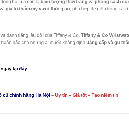
 đồng hồ, mà còn là
biểu tượng thời trang
và
phong cách sốn
và
giá trị thẩm mỹ vượt thời gian
, phù hợp để diện trong cả cô
và danh tiếng lâu đời của Tiffany & Co,
Tiffany & Co Wristwat
họn hoàn hảo cho những ai muốn khẳng định
đẳng cấp và gu thẩ
ngay tại
đây
hồ cũ chính hãng Hà Nội
–
Uy tín – Giá tốt – Tạo niềm tin