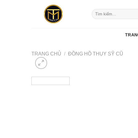
Skip
to
Tìm
kiếm:
content
TRAN
TRANG CHỦ
/
ĐỒNG HỒ THỤY SỸ CŨ