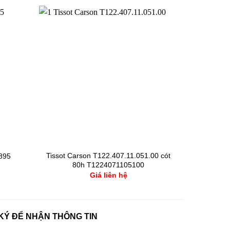
Tissot Carson T122.407.11.051.00 cót
895
80h T1224071105100
Giá liên hệ
KÝ ĐỂ NHẬN THÔNG TIN