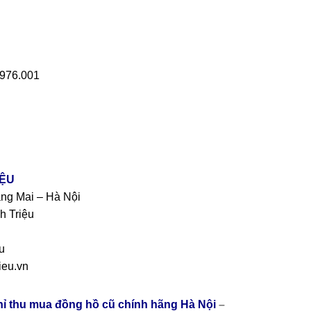
.976.001
IỆU
àng Mai – Hà Nội
h Triệu
u
eu.vn
chỉ thu mua đồng hồ cũ chính hãng Hà Nội
–