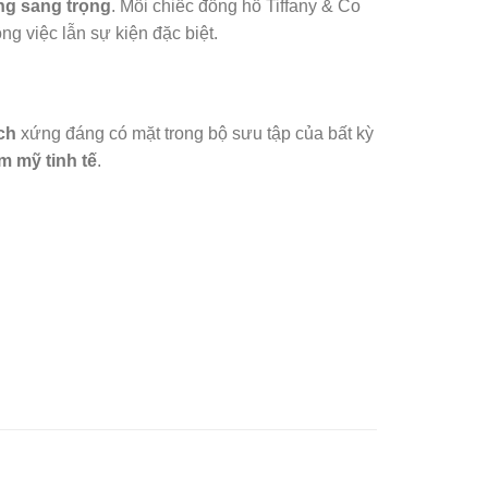
g sang trọng
. Mỗi chiếc đồng hồ Tiffany & Co
ng việc lẫn sự kiện đặc biệt.
ch
xứng đáng có mặt trong bộ sưu tập của bất kỳ
m mỹ tinh tế
.