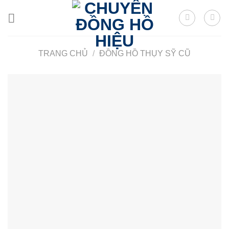
Skip
to
content
TRANG CHỦ
/
ĐỒNG HỒ THỤY SỸ CŨ