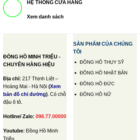
HỆ THỐNG CỬA HÀNG
Xem danh sách
SẢN PHẨM CỦA CHÚNG
TÔI
ĐỒNG HỒ MINH TRIỆU -
ĐỒNG HỒ THỤY SỸ
CHUYÊN HÀNG HIỆU
ĐỒNG HỒ NHẬT BẢN
Địa chỉ:
217 Thịnh Liệt –
ĐỒNG HỒ ĐỨC
Hoàng Mai - Hà Nội
(
Xem
ĐỒNG HỒ NỮ
bản đồ chỉ đường
)
. Có chỗ
đậu ô tô.
Hotline/ Zalo:
096.77.00000
Youtube:
Đồng Hồ Minh
Triệu