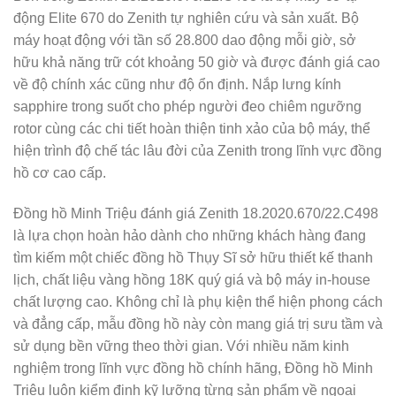
động Elite 670 do Zenith tự nghiên cứu và sản xuất. Bộ
máy hoạt động với tần số 28.800 dao động mỗi giờ, sở
hữu khả năng trữ cót khoảng 50 giờ và được đánh giá cao
về độ chính xác cũng như độ ổn định. Nắp lưng kính
sapphire trong suốt cho phép người đeo chiêm ngưỡng
rotor cùng các chi tiết hoàn thiện tinh xảo của bộ máy, thể
hiện trình độ chế tác lâu đời của Zenith trong lĩnh vực đồng
hồ cơ cao cấp.
Đồng hồ Minh Triệu đánh giá Zenith 18.2020.670/22.C498
là lựa chọn hoàn hảo dành cho những khách hàng đang
tìm kiếm một chiếc đồng hồ Thụy Sĩ sở hữu thiết kế thanh
lịch, chất liệu vàng hồng 18K quý giá và bộ máy in-house
chất lượng cao. Không chỉ là phụ kiện thể hiện phong cách
và đẳng cấp, mẫu đồng hồ này còn mang giá trị sưu tầm và
sử dụng bền vững theo thời gian. Với nhiều năm kinh
nghiệm trong lĩnh vực đồng hồ chính hãng, Đồng hồ Minh
Triệu luôn kiểm định kỹ lưỡng từng sản phẩm về ngoại