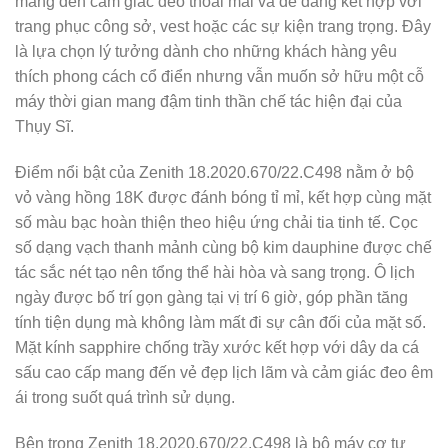
mang đến cảm giác đeo thoải mái và dễ dàng kết hợp với
trang phục công sở, vest hoặc các sự kiện trang trọng. Đây
là lựa chọn lý tưởng dành cho những khách hàng yêu
thích phong cách cổ điển nhưng vẫn muốn sở hữu một cỗ
máy thời gian mang đậm tinh thần chế tác hiện đại của
Thụy Sĩ.
Điểm nổi bật của Zenith 18.2020.670/22.C498 nằm ở bộ
vỏ vàng hồng 18K được đánh bóng tỉ mỉ, kết hợp cùng mặt
số màu bạc hoàn thiện theo hiệu ứng chải tia tinh tế. Cọc
số dạng vạch thanh mảnh cùng bộ kim dauphine được chế
tác sắc nét tạo nên tổng thể hài hòa và sang trọng. Ô lịch
ngày được bố trí gọn gàng tại vị trí 6 giờ, góp phần tăng
tính tiện dụng mà không làm mất đi sự cân đối của mặt số.
Mặt kính sapphire chống trầy xước kết hợp với dây da cá
sấu cao cấp mang đến vẻ đẹp lịch lãm và cảm giác đeo êm
ái trong suốt quá trình sử dụng.
Bên trong Zenith 18.2020.670/22.C498 là bộ máy cơ tự