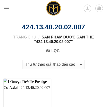
Skip
to
content
424.13.40.20.02.007
TRANG CHỦ
/
SẢN PHẨM ĐƯỢC GẮN THẺ
“424.13.40.20.02.007”
LỌC