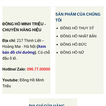
SẢN PHẨM CỦA CHÚNG
TÔI
ĐỒNG HỒ MINH TRIỆU -
ĐỒNG HỒ THỤY SỸ
CHUYÊN HÀNG HIỆU
ĐỒNG HỒ NHẬT BẢN
Địa chỉ:
217 Thịnh Liệt –
ĐỒNG HỒ ĐỨC
Hoàng Mai - Hà Nội
(
Xem
ĐỒNG HỒ NỮ
bản đồ chỉ đường
)
. Có chỗ
đậu ô tô.
Hotline/ Zalo:
096.77.00000
Youtube:
Đồng Hồ Minh
Triệu