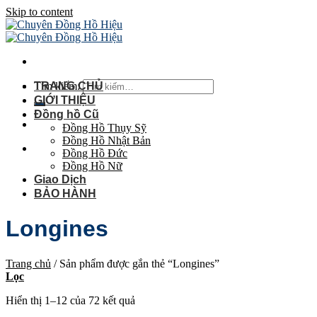
Skip to content
Tìm kiếm:
TRANG CHỦ
GIỚI THIỆU
Đồng hồ Cũ
Đồng Hồ Thụy Sỹ
Đồng Hồ Nhật Bản
Đồng Hồ Đức
Đồng Hồ Nữ
Giao Dịch
BẢO HÀNH
Longines
Trang chủ
/
Sản phẩm được gắn thẻ “Longines”
Lọc
Hiển thị 1–12 của 72 kết quả