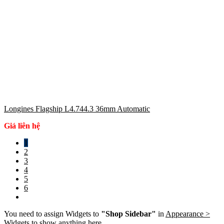
Longines Flagship L4.744.3 36mm Automatic
Giá liên hệ
1
2
3
4
5
6
You need to assign Widgets to
"Shop Sidebar"
in
Appearance >
Widgets
to show anything here