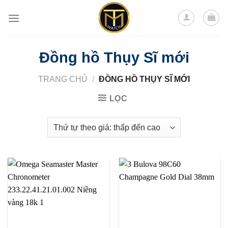
Skip
to
content
Đồng hồ Thụy Sĩ mới
TRANG CHỦ
/
ĐỒNG HỒ THỤY SĨ MỚI
LỌC