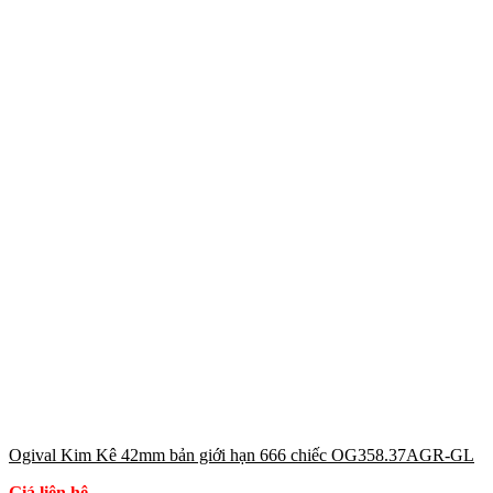
Ogival Kim Kê 42mm bản giới hạn 666 chiếc OG358.37AGR-GL
Giá liên hệ