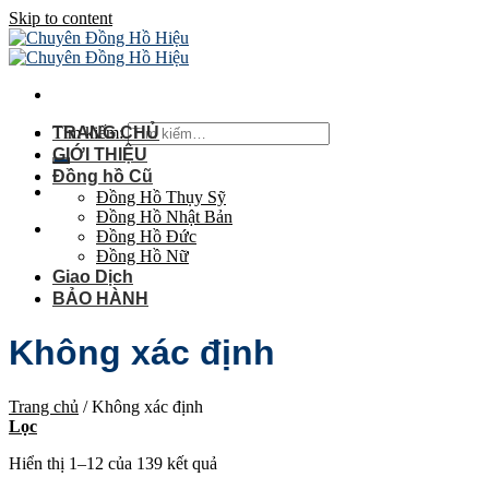
Skip to content
Tìm kiếm:
TRANG CHỦ
GIỚI THIỆU
Đồng hồ Cũ
Đồng Hồ Thụy Sỹ
Đồng Hồ Nhật Bản
Đồng Hồ Đức
Đồng Hồ Nữ
Giao Dịch
BẢO HÀNH
Không xác định
Trang chủ
/
Không xác định
Lọc
Hiển thị 1–12 của 139 kết quả