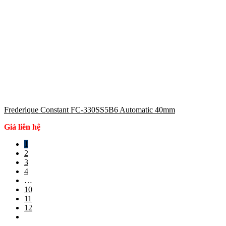
Frederique Constant FC-330SS5B6 Automatic 40mm
Giá liên hệ
1
2
3
4
…
10
11
12