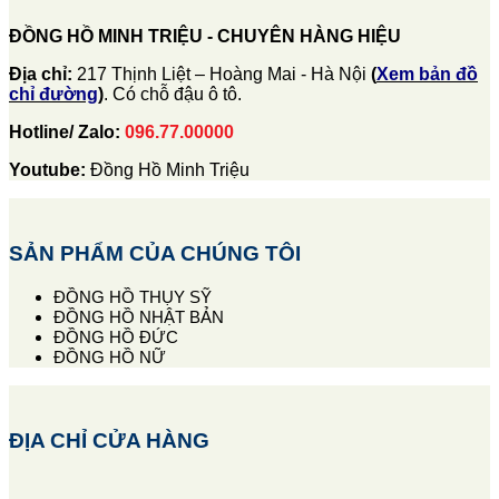
ĐỒNG HỒ MINH TRIỆU - CHUYÊN HÀNG HIỆU
Địa chỉ:
217 Thịnh Liệt – Hoàng Mai - Hà Nội
(
Xem bản đồ
chỉ đường
)
. Có chỗ đậu ô tô.
Hotline/ Zalo:
096.77.00000
Youtube:
Đồng Hồ Minh Triệu
SẢN PHẨM CỦA CHÚNG TÔI
ĐỒNG HỒ THỤY SỸ
ĐỒNG HỒ NHẬT BẢN
ĐỒNG HỒ ĐỨC
ĐỒNG HỒ NỮ
ĐỊA CHỈ CỬA HÀNG