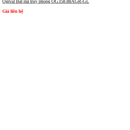
Ogival Bát mã truy phong OG358.88AGR-GL
Giá liên hệ