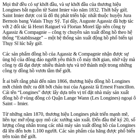
Mọi thứ đều có sự khởi đầu, và sự khởi đầu của thương hiệu
Longines bắt nguồn từ Saint Imier vào năm 1832. Thời bấy giờ,
Saint Imier được coi là đô thị phát triển bậc nhất thuộc huyện Jura
Bernois bang Valais Thụy Sỹ. Tại đây, Auguste Agassiz đã hợp tác
với 2 đối tác là Henri Raiguel và Florian Morel lập nên công ty
Agassiz & Compagnie – công ty chuyên sản xuất đồng hồ theo hệ
thống “Establissage” – một hệ thống sản xuất động hồ phổ biến tại
Thụy Sĩ lúc bấy giờ.
Các sản phẩm đồng hồ của Agassiz & Compagnie nhận được sự
ủng hộ của đông đảo người yêu thích cỗ máy thời gian, nhờ vậy mà
công ty đã đạt được nhiều thành tựu và trở thành một trong những
công ty đồng hồ vươn tầm thế giới.
Ít ai biết rằng phải đến năm 1866, thương hiệu đồng hồ Longines
mới chính thức ra đời bởi cháu trai của Agassiz là Ernest Francillon.
Cái tên “Longines” được lấy dựa trên vị trí đặt nhà máy sản xuất
đồng hồ ở vùng đồng cỏ Quận Lange Wann (Les Longines) ngoại ô
Saint – Imier.
Từ những năm 1870, thương hiệu Longines phát triển mạnh mẽ,
liên tục mở rộng quy mô các xưởng sản xuất. Đến đầu thế kỷ 20, số
lượng công nhân trong các nhà máy sản xuất đồng hồ của Longines
đã lên đến hơn 1.100 người. Các sản phẩm của hãng được phổ biến
trên toàn thế giới.