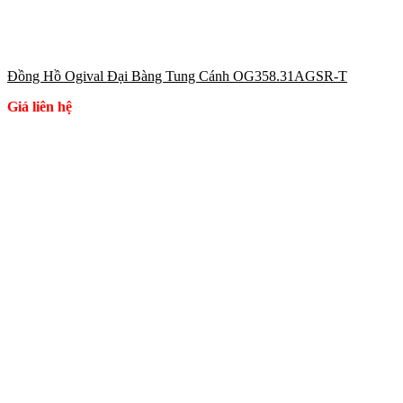
Đồng Hồ Ogival Đại Bàng Tung Cánh OG358.31AGSR-T
Giá liên hệ