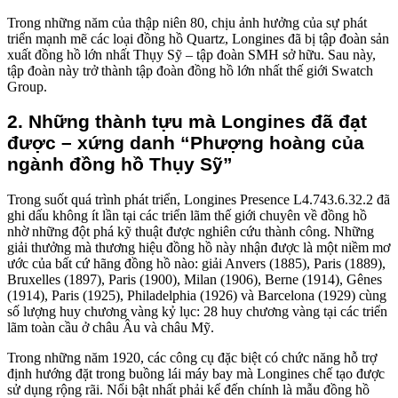
Trong những năm của thập niên 80, chịu ảnh hưởng của sự phát
triển mạnh mẽ các loại đồng hồ Quartz, Longines đã bị tập đoàn sản
xuất đồng hồ lớn nhất Thụy Sỹ – tập đoàn SMH sở hữu. Sau này,
tập đoàn này trở thành tập đoàn đồng hồ lớn nhất thế giới Swatch
Group.
2. Những thành tựu mà Longines đã đạt
được – xứng danh “Phượng hoàng của
ngành đồng hồ Thụy Sỹ”
Trong suốt quá trình phát triển, Longines Presence L4.743.6.32.2 đã
ghi dấu không ít lần tại các triển lãm thế giới chuyên về đồng hồ
nhờ những đột phá kỹ thuật được nghiên cứu thành công. Những
giải thưởng mà thương hiệu đồng hồ này nhận được là một niềm mơ
ước của bất cứ hãng đồng hồ nào: giải Anvers (1885), Paris (1889),
Bruxelles (1897), Paris (1900), Milan (1906), Berne (1914), Gênes
(1914), Paris (1925), Philadelphia (1926) và Barcelona (1929) cùng
số lượng huy chương vàng kỷ lục: 28 huy chương vàng tại các triển
lãm toàn cầu ở châu Âu và châu Mỹ.
Trong những năm 1920, các công cụ đặc biệt có chức năng hỗ trợ
định hướng đặt trong buồng lái máy bay mà Longines chế tạo được
sử dụng rộng rãi. Nổi bật nhất phải kể đến chính là mẫu đồng hồ