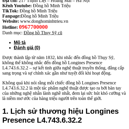
Địa chỉ:
217 Thịnh Liệt – Hoàng Mai – Hà Nội
Kênh Youtube:
Đồng hồ Minh Triệu
TikTok:
Đồng hồ Minh Triệu
Fanpage:
Đồng hồ Minh Triệu
Website:
www.donghominhtrieu.vn
0967700000
Hotline:
Danh mục:
Đồng hồ Thụy Sỹ cũ
Mô tả
Đánh giá (0)
Được thành lập từ năm 1832, khi nhắc đến đồng hồ Thụy Sỹ,
không thể không nhắc đến đồng hồ Longines Presence
L4.743.6.32.2 – sự kết tinh giữa nghệ thuật truyền thống, đẳng cấp
sang trọng và sự chính xác gần như tuyệt đối khi hoạt động.
Không quá khi nói rằng mỗi chiếc đồng hồ Longines Presence
L4.743.6.32.2
là một tác phẩm nghệ thuật được tạo ra bởi bàn tay
của những nghệ nhân lành nghề nhất, đem lại sức hút khó cưỡng và
là niềm mơ ước của hàng triệu người trên toàn thế giới.
1. Lịch sử thương hiệu Longines
Presence L4.743.6.32.2