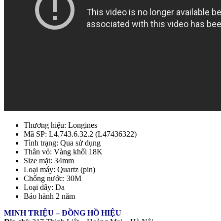
Thương hiệu: Longines
Mã SP: L4.743.6.32.2 (L47436322)
Tình trạng: Qua sử dụng
Thân vỏ: Vàng khối 18K
Size mặt: 34mm
Loại máy: Quartz (pin)
Chống nước: 30M
Loại dây: Da
Bảo hành 2 năm
MINH TRIỆU – ĐỒNG HỒ HIỆU