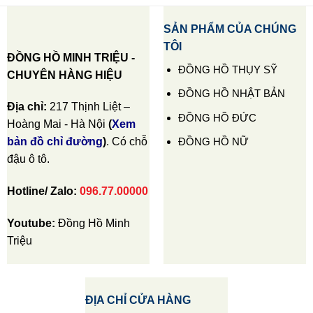
SẢN PHẨM CỦA CHÚNG
TÔI
ĐỒNG HỒ MINH TRIỆU -
ĐỒNG HỒ THỤY SỸ
CHUYÊN HÀNG HIỆU
ĐỒNG HỒ NHẬT BẢN
Địa chỉ:
217 Thịnh Liệt –
ĐỒNG HỒ ĐỨC
Hoàng Mai - Hà Nội
(
Xem
ĐỒNG HỒ NỮ
bản đồ chỉ đường
)
. Có chỗ
đậu ô tô.
Hotline/ Zalo:
096.77.00000
Youtube:
Đồng Hồ Minh
Triệu
ĐỊA CHỈ CỬA HÀNG