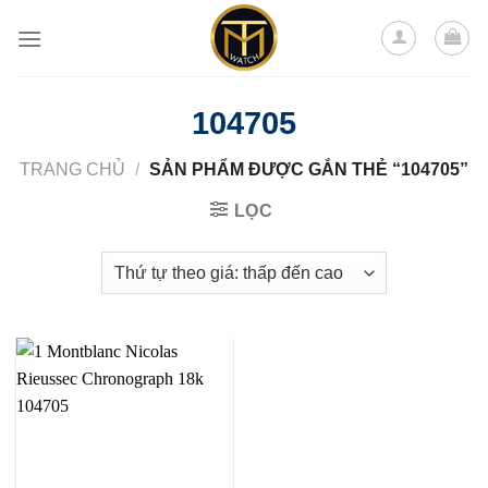
Skip
to
content
104705
TRANG CHỦ
/
SẢN PHẨM ĐƯỢC GẮN THẺ “104705”
LỌC