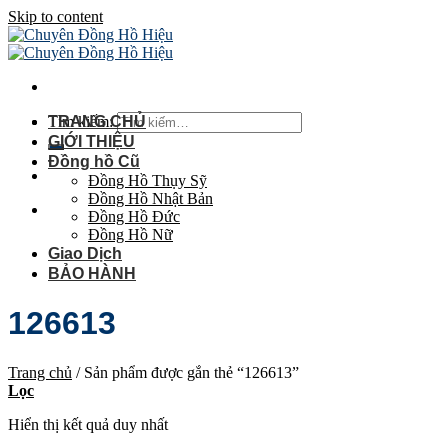
Skip to content
Tìm kiếm:
TRANG CHỦ
GIỚI THIỆU
Đồng hồ Cũ
Đồng Hồ Thụy Sỹ
Đồng Hồ Nhật Bản
Đồng Hồ Đức
Đồng Hồ Nữ
Giao Dịch
BẢO HÀNH
126613
Trang chủ
/
Sản phẩm được gắn thẻ “126613”
Lọc
Hiển thị kết quả duy nhất