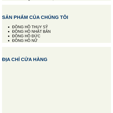
SẢN PHẨM CỦA CHÚNG TÔI
ĐỒNG HỒ THỤY SỸ
ĐỒNG HỒ NHẬT BẢN
ĐỒNG HỒ ĐỨC
ĐỒNG HỒ NỮ
ĐỊA CHỈ CỬA HÀNG