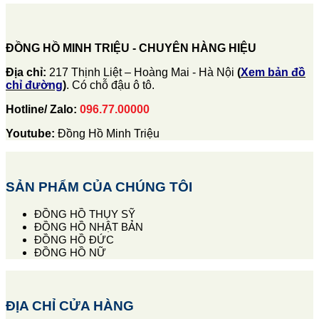
ĐỒNG HỒ MINH TRIỆU - CHUYÊN HÀNG HIỆU
Địa chỉ:
217 Thịnh Liệt – Hoàng Mai - Hà Nội
(
Xem bản đồ
chỉ đường
)
. Có chỗ đậu ô tô.
Hotline/ Zalo:
096.77.00000
Youtube:
Đồng Hồ Minh Triệu
SẢN PHẨM CỦA CHÚNG TÔI
ĐỒNG HỒ THỤY SỸ
ĐỒNG HỒ NHẬT BẢN
ĐỒNG HỒ ĐỨC
ĐỒNG HỒ NỮ
ĐỊA CHỈ CỬA HÀNG