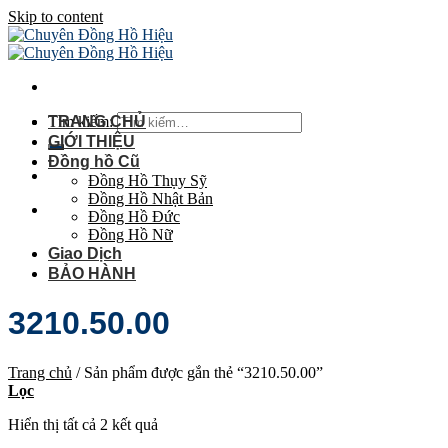
Skip to content
Tìm kiếm:
TRANG CHỦ
GIỚI THIỆU
Đồng hồ Cũ
Đồng Hồ Thụy Sỹ
Đồng Hồ Nhật Bản
Đồng Hồ Đức
Đồng Hồ Nữ
Giao Dịch
BẢO HÀNH
3210.50.00
Trang chủ
/
Sản phẩm được gắn thẻ “3210.50.00”
Lọc
Hiển thị tất cả 2 kết quả