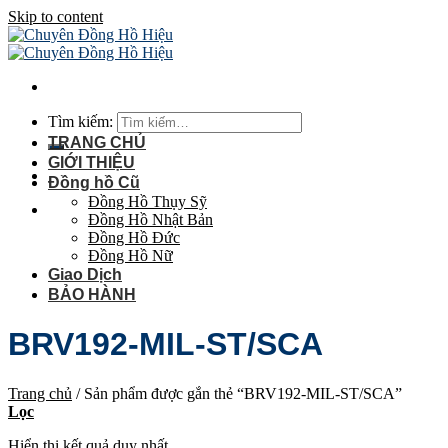
Skip to content
Tìm kiếm:
TRANG CHỦ
GIỚI THIỆU
Đồng hồ Cũ
Đồng Hồ Thụy Sỹ
Đồng Hồ Nhật Bản
Đồng Hồ Đức
Đồng Hồ Nữ
Giao Dịch
BẢO HÀNH
BRV192-MIL-ST/SCA
Trang chủ
/
Sản phẩm được gắn thẻ “BRV192-MIL-ST/SCA”
Lọc
Hiển thị kết quả duy nhất