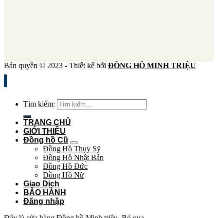
Bản quyền © 2023 - Thiết kế bởi
ĐỒNG HỒ MINH TRIỆU
Tìm kiếm:
TRANG CHỦ
GIỚI THIỆU
Đồng hồ Cũ
Đồng Hồ Thụy Sỹ
Đồng Hồ Nhật Bản
Đồng Hồ Đức
Đồng Hồ Nữ
Giao Dịch
BẢO HÀNH
Đăng nhập
Đây là cửa hàng Đồng hồ Minh triệu.
Bỏ qua