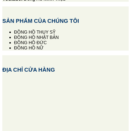
SẢN PHẨM CỦA CHÚNG TÔI
ĐỒNG HỒ THỤY SỸ
ĐỒNG HỒ NHẬT BẢN
ĐỒNG HỒ ĐỨC
ĐỒNG HỒ NỮ
ĐỊA CHỈ CỬA HÀNG