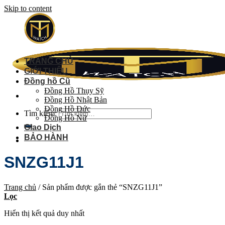
Skip to content
TRANG CHỦ
GIỚI THIỆU
Đồng hồ Cũ
Đồng Hồ Thụy Sỹ
Đồng Hồ Nhật Bản
Đồng Hồ Đức
Tìm kiếm:
Đồng Hồ Nữ
Giao Dịch
BẢO HÀNH
SNZG11J1
Trang chủ
/
Sản phẩm được gắn thẻ “SNZG11J1”
Lọc
Hiển thị kết quả duy nhất