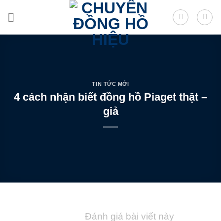
Skip
to
content
TIN TỨC MỚI
4 cách nhận biết đồng hồ Piaget thật –
giả
Đánh giá bài viết này