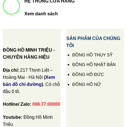
HỆ THỐNG CỬA HÀNG
Xem danh sách
SẢN PHẨM CỦA CHÚNG
TÔI
ĐỒNG HỒ MINH TRIỆU -
ĐỒNG HỒ THỤY SỸ
CHUYÊN HÀNG HIỆU
ĐỒNG HỒ NHẬT BẢN
Địa chỉ:
217 Thịnh Liệt –
ĐỒNG HỒ ĐỨC
Hoàng Mai - Hà Nội
(
Xem
ĐỒNG HỒ NỮ
bản đồ chỉ đường
)
. Có chỗ
đậu ô tô.
Hotline/ Zalo:
096.77.00000
Youtube:
Đồng Hồ Minh
Triệu