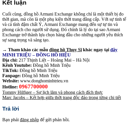
Kết luận
Cuối cùng, đồng hồ Armani Exchange không chỉ là một thiết bị đo
thời gian, mà còn là một phụ kiện thời trang đẳng cấp. Với sự tinh tế
và cá tính đậm chất Ý, Armani Exchange mang đến sự tự tin và
phong cách cho người sử dụng. Đó chính là lý do tại sao Armani
Exchange trở thành lựa chọn hàng đầu cho những người yêu thích
sự sang trọng và sáng tạo.
→ Tham khảo các mẫu
đồng hồ Thụy Sĩ
khác ngay tại
đây
MINH TRIỆU – ĐỒNG HỒ HIỆU
Địa chỉ:
217 Thịnh Liệt – Hoàng Mai – Hà Nội
Kênh Youtube:
Đồng hồ Minh Triệu
TikTok:
Đồng hồ Minh Triệu
Fanpage:
Đồng hồ Minh Triệu
Website:
www.donghominhtrieu.vn
0967700000
Hotline:
Tommy Hilfiger – Sự lịch lãm và phong cách đích thực
Marc Jacobs – Kết hợp giữa thời trang độc đáo trong từng chi tiết
Trả lời
Bạn phải
đăng nhập
để gửi phản hồi.