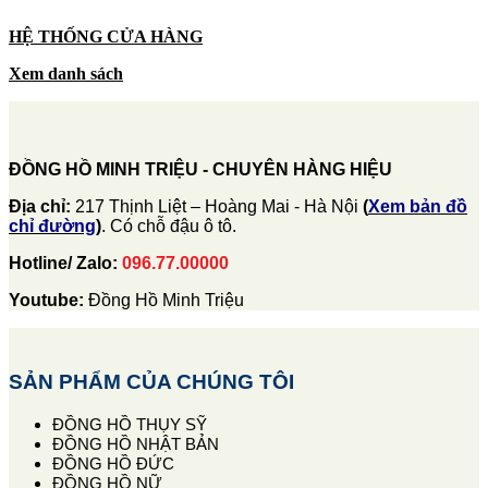
HỆ THỐNG CỬA HÀNG
Xem danh sách
ĐỒNG HỒ MINH TRIỆU - CHUYÊN HÀNG HIỆU
Địa chỉ:
217 Thịnh Liệt – Hoàng Mai - Hà Nội
(
Xem bản đồ
chỉ đường
)
. Có chỗ đậu ô tô.
Hotline/ Zalo:
096.77.00000
Youtube:
Đồng Hồ Minh Triệu
SẢN PHẨM CỦA CHÚNG TÔI
ĐỒNG HỒ THỤY SỸ
ĐỒNG HỒ NHẬT BẢN
ĐỒNG HỒ ĐỨC
ĐỒNG HỒ NỮ