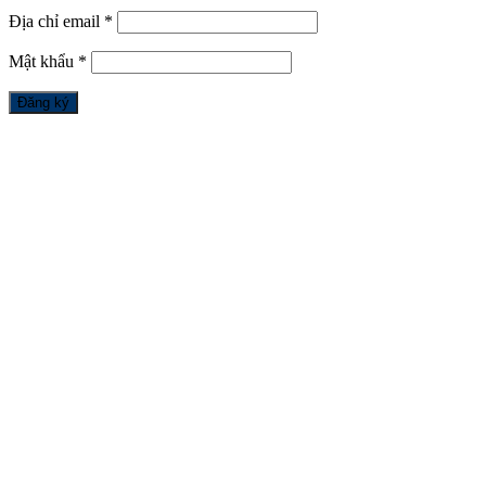
Địa chỉ email
*
Mật khẩu
*
Đăng ký