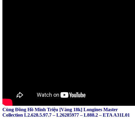
Cùng Đồng Hồ Minh Triệu [Vàng 18k] Longines Master
Collection L2.628.5.97.7 – L26285977 – L888.2 – ETA A31L01