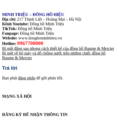
MINH TRIỆU – ĐỒNG HỒ HIỆU
Địa chỉ:
217 Thịnh Liệt – Hoàng Mai – Hà Nội
Kênh Youtube:
Đồng hồ Minh Triệu
TikTok:
Đồng hồ Minh Triệu
Fanpage:
Đồng hồ Minh Triệu
Website:
www.donghominhtrieu.vn
0967700000
Hotline:
Bí mật đằng sau phong cách thiết kế của đồng hồ Baume & Mercier
Bí mật về bộ máy và độ chống nước trên những chiếc đồng hồ
Baume & Mercier
Trả lời
Bạn phải
đăng nhập
để gửi phản hồi.
MẠNG XÃ HỘI
ĐĂNG KÝ ĐỂ NHẬN THÔNG TIN