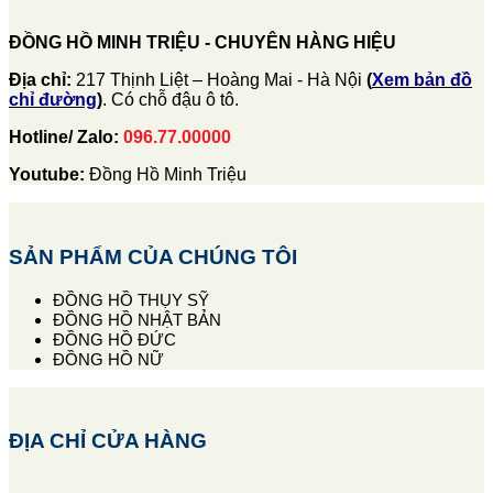
ĐỒNG HỒ MINH TRIỆU - CHUYÊN HÀNG HIỆU
Địa chỉ:
217 Thịnh Liệt – Hoàng Mai - Hà Nội
(
Xem bản đồ
chỉ đường
)
. Có chỗ đậu ô tô.
Hotline/ Zalo:
096.77.00000
Youtube:
Đồng Hồ Minh Triệu
SẢN PHẨM CỦA CHÚNG TÔI
ĐỒNG HỒ THỤY SỸ
ĐỒNG HỒ NHẬT BẢN
ĐỒNG HỒ ĐỨC
ĐỒNG HỒ NỮ
ĐỊA CHỈ CỬA HÀNG