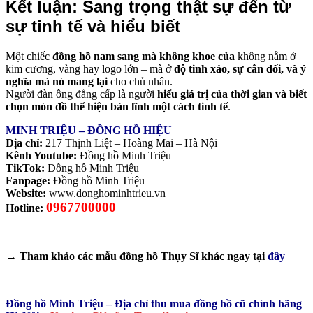
Kết luận: Sang trọng thật sự đến từ
sự tinh tế và hiểu biết
Một chiếc
đồng hồ nam sang mà không khoe của
không nằm ở
kim cương, vàng hay logo lớn – mà ở
độ tinh xảo, sự cân đối, và ý
nghĩa mà nó mang lại
cho chủ nhân.
Người đàn ông đẳng cấp là người
hiểu giá trị của thời gian và biết
chọn món đồ thể hiện bản lĩnh một cách tinh tế
.
MINH TRIỆU – ĐỒNG HỒ HIỆU
Địa chỉ:
217 Thịnh Liệt – Hoàng Mai – Hà Nội
Kênh Youtube:
Đồng hồ Minh Triệu
TikTok:
Đồng hồ Minh Triệu
Fanpage:
Đồng hồ Minh Triệu
Website:
www.donghominhtrieu.vn
0967700000
Hotline:
→ Tham khảo các mẫu
đồng hồ Thụy Sĩ
khác ngay tại
đây
Đồng hồ Minh Triệu – Địa chỉ thu mua đồng hồ cũ chính hãng