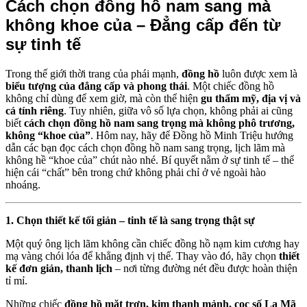
Cách chọn đồng hồ nam sang mà
không khoe của – Đẳng cấp đến từ
sự tinh tế
Trong thế giới thời trang của phái mạnh,
đồng hồ
luôn được xem là
biểu tượng của đẳng cấp và phong thái
. Một chiếc đồng hồ
không chỉ dùng để xem giờ, mà còn thể hiện
gu thẩm mỹ, địa vị và
cá tính riêng
. Tuy nhiên, giữa vô số lựa chọn, không phải ai cũng
biết
cách chọn đồng hồ nam sang trọng mà không phô trương,
không “khoe của”
. Hôm nay, hãy để Đồng hồ Minh Triệu hướng
dẫn các bạn đọc cách chọn đồng hồ nam sang trọng, lịch lãm mà
không hề “khoe của” chút nào nhé. Bí quyết nằm ở sự tinh tế – thể
hiện cái “chất” bên trong chứ không phải chỉ ở vẻ ngoài hào
nhoáng.
1. Chọn thiết kế tối giản – tinh tế là sang trọng thật sự
Một quý ông lịch lãm không cần chiếc đồng hồ nạm kim cương hay
mạ vàng chói lóa để khẳng định vị thế. Thay vào đó, hãy chọn
thiết
kế đơn giản, thanh lịch
– nơi từng đường nét đều được hoàn thiện
tỉ mỉ.
Những chiếc
đồng hồ mặt trơn, kim thanh mảnh, cọc số La Mã