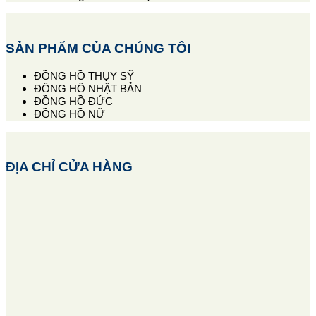
SẢN PHẨM CỦA CHÚNG TÔI
ĐỒNG HỒ THỤY SỸ
ĐỒNG HỒ NHẬT BẢN
ĐỒNG HỒ ĐỨC
ĐỒNG HỒ NỮ
ĐỊA CHỈ CỬA HÀNG