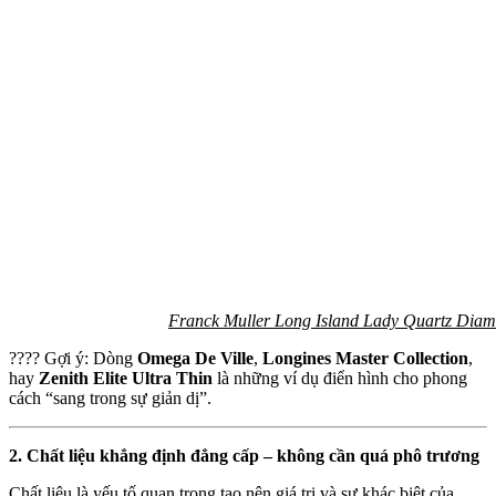
Franck Muller Long Island Lady Quartz Di
???? Gợi ý: Dòng
Omega De Ville
,
Longines Master Collection
,
hay
Zenith Elite Ultra Thin
là những ví dụ điển hình cho phong
cách “sang trong sự giản dị”.
2. Chất liệu khẳng định đẳng cấp – không cần quá phô trương
Chất liệu là yếu tố quan trọng tạo nên giá trị và sự khác biệt của