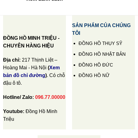
SẢN PHẨM CỦA CHÚNG
TÔI
ĐỒNG HỒ MINH TRIỆU -
ĐỒNG HỒ THỤY SỸ
CHUYÊN HÀNG HIỆU
ĐỒNG HỒ NHẬT BẢN
Địa chỉ:
217 Thịnh Liệt –
ĐỒNG HỒ ĐỨC
Hoàng Mai - Hà Nội
(
Xem
ĐỒNG HỒ NỮ
bản đồ chỉ đường
)
. Có chỗ
đậu ô tô.
Hotline/ Zalo:
096.77.00000
Youtube:
Đồng Hồ Minh
Triệu