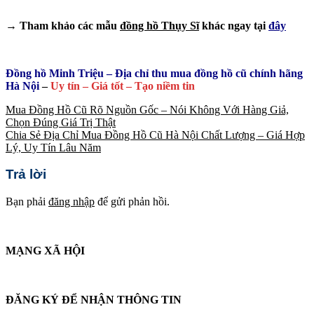
→ Tham khảo các mẫu
đồng hồ Thụy Sĩ
khác ngay tại
đây
Đồng hồ Minh Triệu – Địa chỉ thu mua đồng hồ cũ chính hãng
Hà Nội
–
Uy tín – Giá tốt – Tạo niềm tin
Mua Đồng Hồ Cũ Rõ Nguồn Gốc – Nói Không Với Hàng Giả,
Chọn Đúng Giá Trị Thật
Chia Sẻ Địa Chỉ Mua Đồng Hồ Cũ Hà Nội Chất Lượng – Giá Hợp
Lý, Uy Tín Lâu Năm
Trả lời
Bạn phải
đăng nhập
để gửi phản hồi.
MẠNG XÃ HỘI
ĐĂNG KÝ ĐỂ NHẬN THÔNG TIN