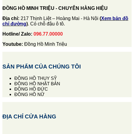
ĐỒNG HỒ MINH TRIỆU - CHUYÊN HÀNG HIỆU
Địa chỉ:
217 Thịnh Liệt – Hoàng Mai - Hà Nội
(
Xem bản đồ
chỉ đường
)
. Có chỗ đậu ô tô.
Hotline/ Zalo:
096.77.00000
Youtube:
Đồng Hồ Minh Triệu
SẢN PHẨM CỦA CHÚNG TÔI
ĐỒNG HỒ THỤY SỸ
ĐỒNG HỒ NHẬT BẢN
ĐỒNG HỒ ĐỨC
ĐỒNG HỒ NỮ
ĐỊA CHỈ CỬA HÀNG