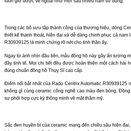
luôn giữ được vẻ ngoài như mới sau nhiều năm sử dụng.
Trong các bộ sưu tập thành công của thương hiệu, dòng Centr
thiết kế thanh thoát, hiện đại và dễ dàng chinh phục cả nam
R30939125 là minh chứng rõ nét cho tinh thần ấy.
Ngay từ ánh nhìn đầu tiên, mẫu đồng hồ này gây ấn tượng mạ
đầy tinh tế. Mọi chi tiết đều được hoàn thiện một cách hài h
đúng chuẩn đồng hồ Thụy Sĩ cao cấp.
Điểm nổi bật nhất của Rado Centrix Automatic R30939125 
không gỉ cùng ceramic công nghệ cao màu đen bóng. Đồng 
sự phối hợp cực kỳ thông minh về mặt thẩm mỹ.
Sắc đen huyền bí của ceramic mang đến chiều sâu hiện đại, t