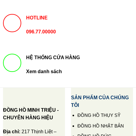
HOTLINE
096.77.00000
HỆ THỐNG CỬA HÀNG
Xem danh sách
SẢN PHẨM CỦA CHÚNG
TÔI
ĐỒNG HỒ MINH TRIỆU -
ĐỒNG HỒ THỤY SỸ
CHUYÊN HÀNG HIỆU
ĐỒNG HỒ NHẬT BẢN
Địa chỉ:
217 Thịnh Liệt –