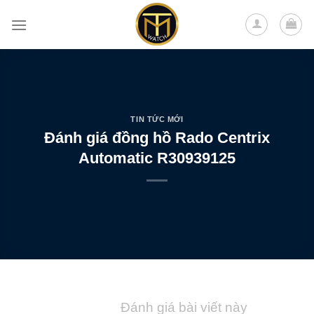
Skip
to
content
TIN TỨC MỚI
Đánh giá đồng hồ Rado Centrix
Automatic R30939125
Đánh giá bài viết này