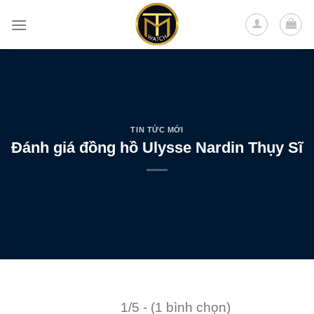
Skip
to
content
TIN TỨC MỚI
Đánh giá đồng hồ Ulysse Nardin Thụy Sĩ
1/5 - (1 bình chọn)