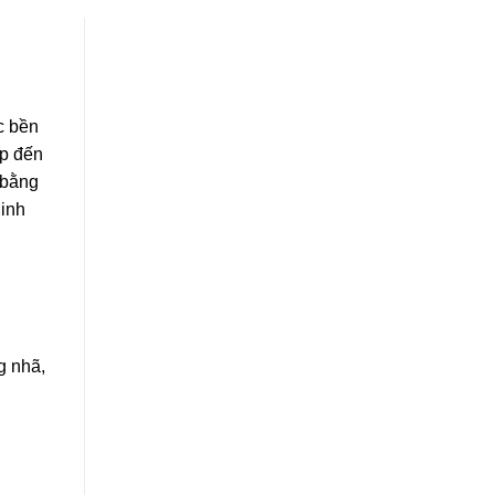
c bền
ấp đến
 bằng
Minh
g nhã,