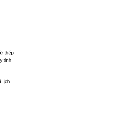
từ thép
y tinh
 lịch