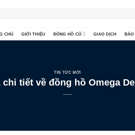
G CHỦ
GIỚI THIỆU
ĐỒNG HỒ CŨ
GIAO DỊCH
BẢO
TIN TỨC MỚI
á chi tiết về đồng hồ Omega De 