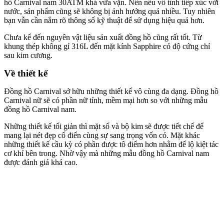
hồ Carnival nam 30ATM khá vừa vặn. Nên nếu vô tình tiếp xúc với
nước, sản phẩm cũng sẽ không bị ảnh hưởng quá nhiều. Tuy nhiên
bạn vẫn cần nắm rõ thông số kỹ thuật để sử dụng hiệu quả hơn.
Chưa kể đến nguyên vật liệu sản xuất đồng hồ cũng rất tốt. Từ
khung thép không gỉ 316L đến mặt kính Sapphire có độ cứng chỉ
sau kim cương.
Về thiết kế
Đồng hồ Carnival sở hữu những thiết kế vô cùng đa dạng. Đồng hồ
Carnival nữ sẽ có phần nữ tính, mềm mại hơn so với những mẫu
đồng hồ Carnival nam.
Những thiết kế tối giản thì mặt số và bộ kim sẽ được tiết chế để
mang lại nét đẹp cổ điển cùng sự sang trọng vốn có. Mặt khác
những thiết kế cầu kỳ có phần được tô điểm hơn nhằm để lộ kiệt tác
cơ khí bên trong. Nhờ vậy mà những mẫu đồng hồ Carnival nam
được đánh giá khá cao.