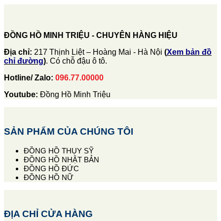
ĐỒNG HỒ MINH TRIỆU - CHUYÊN HÀNG HIỆU
Địa chỉ:
217 Thịnh Liệt – Hoàng Mai - Hà Nội
(
Xem bản đồ
chỉ đường
)
. Có chỗ đậu ô tô.
Hotline/ Zalo:
096.77.00000
Youtube:
Đồng Hồ Minh Triệu
SẢN PHẨM CỦA CHÚNG TÔI
ĐỒNG HỒ THỤY SỸ
ĐỒNG HỒ NHẬT BẢN
ĐỒNG HỒ ĐỨC
ĐỒNG HỒ NỮ
ĐỊA CHỈ CỬA HÀNG