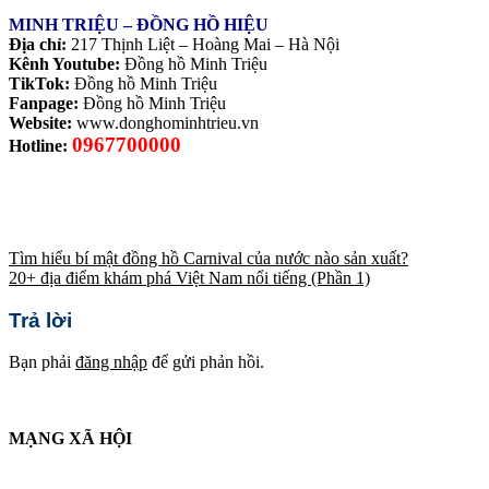
MINH TRIỆU – ĐỒNG HỒ HIỆU
Địa chỉ:
217 Thịnh Liệt – Hoàng Mai – Hà Nội
Kênh Youtube:
Đồng hồ Minh Triệu
TikTok:
Đồng hồ Minh Triệu
Fanpage:
Đồng hồ Minh Triệu
Website:
www.donghominhtrieu.vn
0967700000
Hotline:
Tìm hiểu bí mật đồng hồ Carnival của nước nào sản xuất?
20+ địa điểm khám phá Việt Nam nổi tiếng (Phần 1)
Trả lời
Bạn phải
đăng nhập
để gửi phản hồi.
MẠNG XÃ HỘI