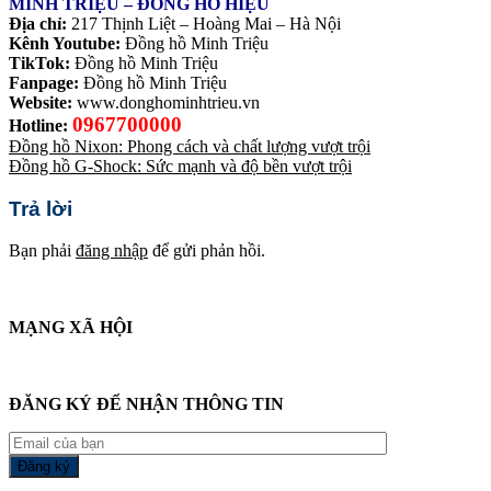
MINH TRIỆU – ĐỒNG HỒ HIỆU
Địa chỉ:
217 Thịnh Liệt – Hoàng Mai – Hà Nội
Kênh Youtube:
Đồng hồ Minh Triệu
TikTok:
Đồng hồ Minh Triệu
Fanpage:
Đồng hồ Minh Triệu
Website:
www.donghominhtrieu.vn
0967700000
Hotline:
Đồng hồ Nixon: Phong cách và chất lượng vượt trội
Đồng hồ G-Shock: Sức mạnh và độ bền vượt trội
Trả lời
Bạn phải
đăng nhập
để gửi phản hồi.
MẠNG XÃ HỘI
ĐĂNG KÝ ĐỂ NHẬN THÔNG TIN