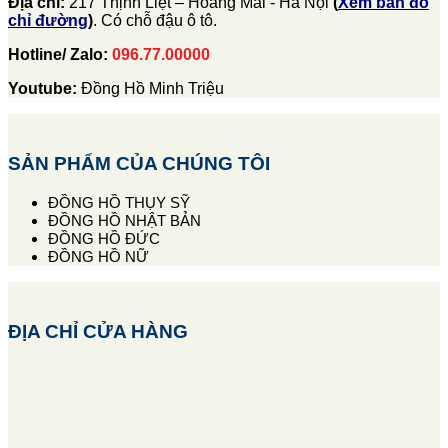
Địa chỉ:
217 Thịnh Liệt – Hoàng Mai - Hà Nội
(
Xem bản đồ
chỉ đường
)
. Có chỗ đậu ô tô.
Hotline/ Zalo:
096.77.00000
Youtube:
Đồng Hồ Minh Triệu
SẢN PHẨM CỦA CHÚNG TÔI
ĐỒNG HỒ THỤY SỸ
ĐỒNG HỒ NHẬT BẢN
ĐỒNG HỒ ĐỨC
ĐỒNG HỒ NỮ
ĐỊA CHỈ CỬA HÀNG