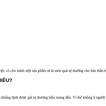
iệc có cho mình một sản phẩm sẽ là món quà tự thưởng cho bản thân h
HIÊU?
 khẳng định được giá trị thương hiệu mang đến. Vì thế không ít người 