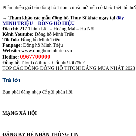
Phần nhiều giá bán đồng hồ Titoni cũ và mới nếu có khác biệt thì thư
→ Tham khảo các mẫu
đồng hồ Thụy Sĩ
khác ngay tại
đây
MINH TRIỆU – ĐỒNG HỒ HIỆU
Địa chỉ:
217 Thịnh Liệt – Hoàng Mai – Hà Nội
Kênh Youtube:
Đồng hồ Minh Triệu
TikTok:
Đồng hồ Minh Triệu
Fanpage:
Đồng hồ Minh Triệu
Website:
www.donghominhtrieu.vn
0967700000
Hotline:
Đồng hồ Titoni có thực sự tốt như lời đồn?
TOP CÁC DÒNG ĐỒNG HỒ TITONI ĐÁNG MUA NHẤT 2023
Trả lời
Bạn phải
đăng nhập
để gửi phản hồi.
MẠNG XÃ HỘI
ĐĂNG KÝ ĐỂ NHẬN THÔNG TIN