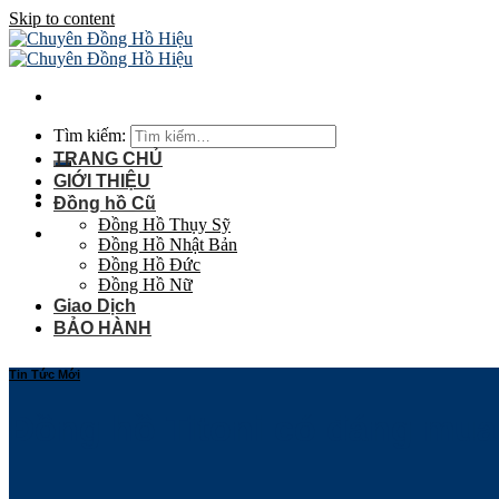
Skip to content
Tìm kiếm:
TRANG CHỦ
GIỚI THIỆU
Đồng hồ Cũ
Đồng Hồ Thụy Sỹ
Đồng Hồ Nhật Bản
Đồng Hồ Đức
Đồng Hồ Nữ
Giao Dịch
BẢO HÀNH
Tin Tức Mới
Đồng hồ Titoni có đáng mu