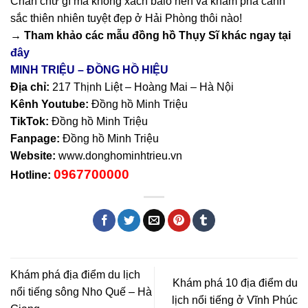
Chần chừ gì mà không xách balo nên và khám phá cảnh
sắc thiên nhiên tuyệt đẹp ở Hải Phòng thôi nào!
→ Tham khảo các mẫu
đồng hồ Thụy Sĩ
khác ngay tại
đây
MINH TRIỆU – ĐỒNG HỒ HIỆU
Địa chỉ:
217 Thịnh Liệt – Hoàng Mai – Hà Nội
Kênh Youtube:
Đồng hồ Minh Triệu
TikTok:
Đồng hồ Minh Triệu
Fanpage:
Đồng hồ Minh Triệu
Website:
www.donghominhtrieu.vn
0967700000
Hotline:
Khám phá địa điểm du lịch
Khám phá 10 địa điểm du
nổi tiếng sông Nho Quế – Hà
lịch nổi tiếng ở Vĩnh Phúc