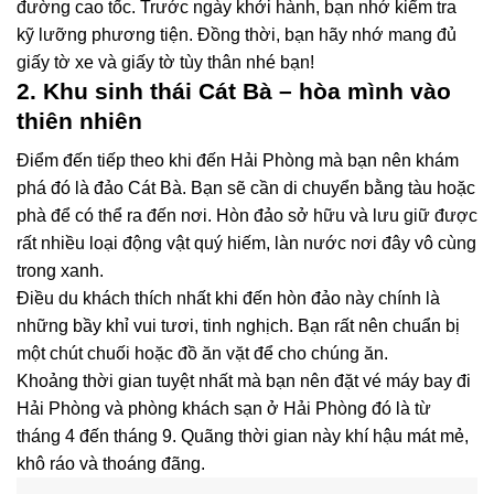
đường cao tốc. Trước ngày khởi hành, bạn nhớ kiểm tra
kỹ lưỡng phương tiện. Đồng thời, bạn hãy nhớ mang đủ
giấy tờ xe và giấy tờ tùy thân nhé bạn!
2. Khu sinh thái Cát Bà – hòa mình vào
thiên nhiên
Điểm đến tiếp theo khi đến Hải Phòng mà bạn nên khám
phá đó là đảo Cát Bà. Bạn sẽ cần di chuyển bằng tàu hoặc
phà để có thể ra đến nơi. Hòn đảo sở hữu và lưu giữ được
rất nhiều loại động vật quý hiếm, làn nước nơi đây vô cùng
trong xanh.
Điều du khách thích nhất khi đến hòn đảo này chính là
những bầy khỉ vui tươi, tinh nghịch. Bạn rất nên chuẩn bị
một chút chuối hoặc đồ ăn vặt để cho chúng ăn.
Khoảng thời gian tuyệt nhất mà bạn nên đặt vé máy bay đi
Hải Phòng và phòng khách sạn ở Hải Phòng đó là từ
tháng 4 đến tháng 9. Quãng thời gian này khí hậu mát mẻ,
khô ráo và thoáng đãng.