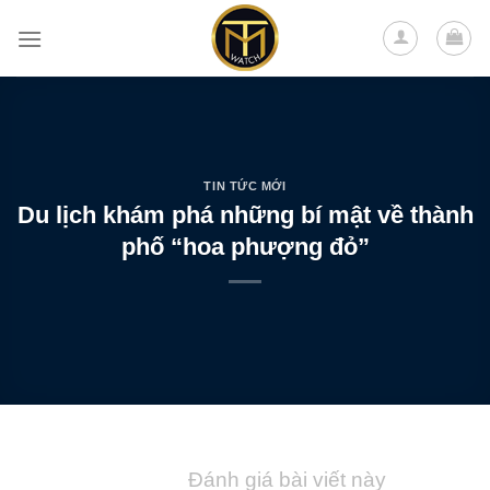
Skip
to
content
TIN TỨC MỚI
Du lịch khám phá những bí mật về thành
phố “hoa phượng đỏ”
Đánh giá bài viết này