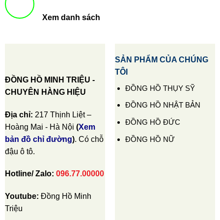
Xem danh sách
SẢN PHẨM CỦA CHÚNG
TÔI
ĐỒNG HỒ MINH TRIỆU -
ĐỒNG HỒ THỤY SỸ
CHUYÊN HÀNG HIỆU
ĐỒNG HỒ NHẬT BẢN
Địa chỉ:
217 Thịnh Liệt –
ĐỒNG HỒ ĐỨC
Hoàng Mai - Hà Nội
(
Xem
ĐỒNG HỒ NỮ
bản đồ chỉ đường
)
. Có chỗ
đậu ô tô.
Hotline/ Zalo:
096.77.00000
Youtube:
Đồng Hồ Minh
Triệu