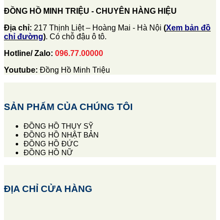
ĐỒNG HỒ MINH TRIỆU - CHUYÊN HÀNG HIỆU
Địa chỉ:
217 Thịnh Liệt – Hoàng Mai - Hà Nội
(
Xem bản đồ
chỉ đường
)
. Có chỗ đậu ô tô.
Hotline/ Zalo:
096.77.00000
Youtube:
Đồng Hồ Minh Triệu
SẢN PHẨM CỦA CHÚNG TÔI
ĐỒNG HỒ THỤY SỸ
ĐỒNG HỒ NHẬT BẢN
ĐỒNG HỒ ĐỨC
ĐỒNG HỒ NỮ
ĐỊA CHỈ CỬA HÀNG