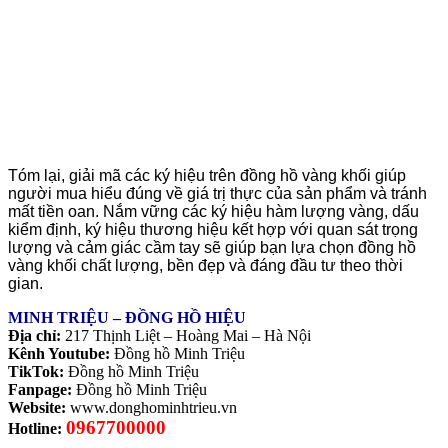
Tóm lại, giải mã các ký hiệu trên đồng hồ vàng khối giúp
người mua hiểu đúng về giá trị thực của sản phẩm và tránh
mất tiền oan. Nắm vững các ký hiệu hàm lượng vàng, dấu
kiểm định, ký hiệu thương hiệu kết hợp với quan sát trọng
lượng và cảm giác cầm tay sẽ giúp bạn lựa chọn đồng hồ
vàng khối chất lượng, bền đẹp và đáng đầu tư theo thời
gian.
MINH TRIỆU – ĐỒNG HỒ HIỆU
Địa chỉ:
217 Thịnh Liệt – Hoàng Mai – Hà Nội
Kênh Youtube:
Đồng hồ Minh Triệu
TikTok:
Đồng hồ Minh Triệu
Fanpage:
Đồng hồ Minh Triệu
Website:
www.donghominhtrieu.vn
0967700000
Hotline: