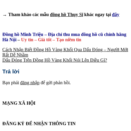
→ Tham khảo các mẫu
đồng hồ Thụy Sĩ
khác ngay tại
đây
Đồng hồ Minh Triệu – Địa chỉ thu mua đồng hồ cũ chính hãng
Hà Nội
–
Uy tín – Giá tốt – Tạo niềm tin
Cách Nhận Biết Đồng Hồ Vàng Khối Qua Dấu Đóng – Người Mới
Rất Dễ Nhầm
Dấu Đóng Trên Đồng Hồ Vàng Khối Nói Lên Điều Gì?
Trả lời
Bạn phải
đăng nhập
để gửi phản hồi.
MẠNG XÃ HỘI
ĐĂNG KÝ ĐỂ NHẬN THÔNG TIN