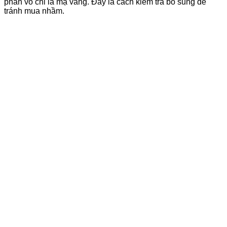
phần vỏ chỉ là mạ vàng. Đây là cách kiểm tra bổ sung để
tránh mua nhầm.