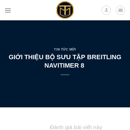
Skip
to
content
TIN TỨC MỚI
GIỚI THIỆU BỘ SƯU TẬP BREITLING
NAVITIMER 8
Đánh giá bài viết này