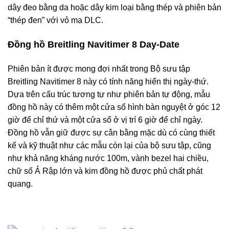
dây đeo bằng da hoặc dây kim loại bằng thép và phiên bản
“thép đen” với vỏ mạ DLC.
Đồng hồ Breitling Navitimer 8 Day-Date
Phiên bản ít được mong đợi nhất trong Bộ sưu tập
Breitling Navitimer 8 này có tính năng hiển thị ngày-thứ.
Dựa trên cấu trúc tương tự như phiên bản tự động, mẫu
đồng hồ này có thêm một cửa sổ hình bàn nguyệt ở góc 12
giờ để chỉ thứ và một cửa sổ ở vị trí 6 giờ để chỉ ngày.
Đồng hồ vẫn giữ được sự cân bằng mặc dù có cùng thiết
kế và kỹ thuật như các mẫu còn lại của bộ sưu tập, cũng
như khả năng kháng nước 100m, vành bezel hai chiều,
chữ số Ả Rập lớn và kim đồng hồ được phủ chất phát
quang.