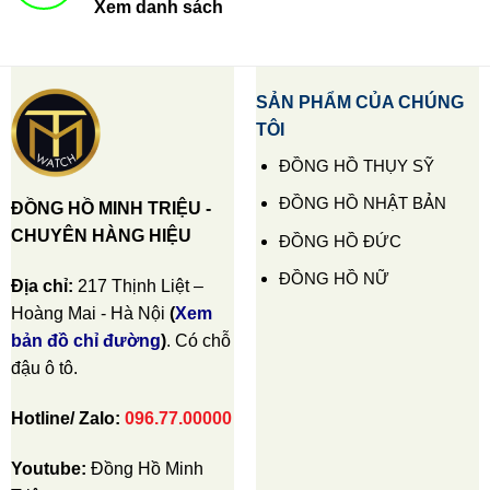
Xem danh sách
SẢN PHẨM CỦA CHÚNG
TÔI
ĐỒNG HỒ THỤY SỸ
ĐỒNG HỒ NHẬT BẢN
ĐỒNG HỒ MINH TRIỆU -
CHUYÊN HÀNG HIỆU
ĐỒNG HỒ ĐỨC
ĐỒNG HỒ NỮ
Địa chỉ:
217 Thịnh Liệt –
Hoàng Mai - Hà Nội
(
Xem
bản đồ chỉ đường
)
. Có chỗ
đậu ô tô.
Hotline/ Zalo:
096.77.00000
Youtube:
Đồng Hồ Minh