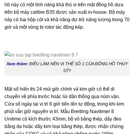
hồ này có một tính năng khá thú vị trên mặt đồng hồ dựa
trên bộ máy calibre B35 được sản xuất in-house. Bộ máy
này có hai hộp cót và khả năng dự trữ năng lượng trong 70
giờ và một vòng bi rotor tác động kép.
Xem thêm:
ĐIỀU LÀM NÊN VỊ THẾ SỐ 1 CỦA ĐỒNG HỒ THỤY
SỸ?
Mặt số hiển thị 24 múi giờ chính và kim giờ có thể di
chuyển về phía trước hoặc lùi dần thông qua núm vặn.
Cửa sổ ngày
tại vị trí 6 giờ tiến lên tự động, trong khi kim
phút vẫn giữ nguyên vị trí. Mẫu Breitling Navitimer 8
Unitime có kích thước 43mm, bộ vỏ bằng thép, dây đeo
bằng da hoặc dây kim loại bằng thép, được nhận chứng
nhận của COSC và có khả năng chống nước 100m.