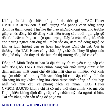
Không chỉ là một chiếc đồng hồ đo thời gian, TAG Heuer
CV2011.BA0786 còn là biểu tượng của phong cách sống năng
động và thành công. Thiết kế thể thao nhưng không quá phô trương
giúp chiếc đồng hồ dễ dàng xuất hiện trong các buổi họp, gặp gỡ
đối tác hoặc những sự kiện quan trọng. Đây là mẫu đồng hồ dành
cho những người đàn ông yêu thích tốc độ, đam mê công nghệ cơ
khí và luôn hướng đến sự hoàn hảo trong từng chi tiết. Giá trị
thương hiệu TAG Heuer cùng chất lượng chế tác Thụy Sĩ giúp mẫu
đồng hồ này luôn duy trì sức hút trên thị trường đồng hồ cao cấp.
Đồng hồ Minh Triệu tự hào là địa chỉ uy tín chuyên cung cấp các
mẫu đồng hồ TAG Heuer chính hãng với chất lượng được kiểm
định nghiêm ngặt cùng chế độ hậu mãi chuyên nghiệp. Với kinh
nghiệm nhiều năm trong lĩnh vực đồng hồ cao cấp, chúng tôi luôn
sẵn sàng hỗ trợ khách hàng lựa chọn được chiếc đồng hồ phù hợp
nhất với nhu cầu và phong cách cá nhân. TAG Heuer
CV2011.BA0786 không chỉ là cỗ máy thời gian chính xác mà còn
là phụ kiện khẳng định đẳng cấp và gu thẩm mỹ của người sở hữu.
Tại cửa hàng luôn sẵn hàng để phục vụ.
MINH TRIỆU – ĐỒNG HỒ HIỆU