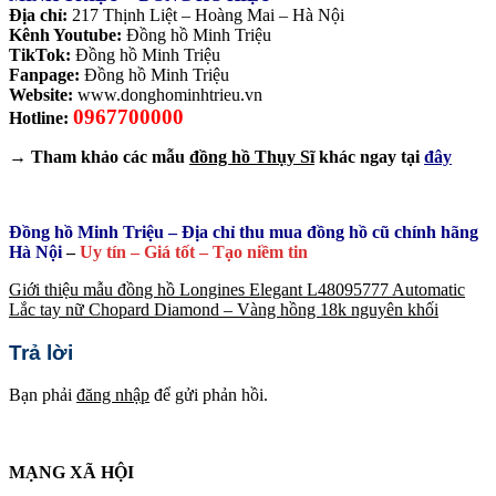
Địa chỉ:
217 Thịnh Liệt – Hoàng Mai – Hà Nội
Kênh Youtube:
Đồng hồ Minh Triệu
TikTok:
Đồng hồ Minh Triệu
Fanpage:
Đồng hồ Minh Triệu
Website:
www.donghominhtrieu.vn
0967700000
Hotline:
→ Tham khảo các mẫu
đồng hồ Thụy Sĩ
khác ngay tại
đây
Đồng hồ Minh Triệu – Địa chỉ thu mua đồng hồ cũ chính hãng
Hà Nội
–
Uy tín – Giá tốt – Tạo niềm tin
Giới thiệu mẫu đồng hồ Longines Elegant L48095777 Automatic
Lắc tay nữ Chopard Diamond – Vàng hồng 18k nguyên khối
Trả lời
Bạn phải
đăng nhập
để gửi phản hồi.
MẠNG XÃ HỘI