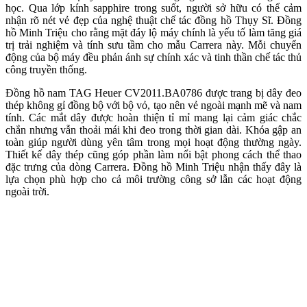
học. Qua lớp kính sapphire trong suốt, người sở hữu có thể cảm
nhận rõ nét vẻ đẹp của nghệ thuật chế tác đồng hồ Thụy Sĩ. Đồng
hồ Minh Triệu cho rằng mặt đáy lộ máy chính là yếu tố làm tăng giá
trị trải nghiệm và tính sưu tầm cho mẫu Carrera này. Mỗi chuyển
động của bộ máy đều phản ánh sự chính xác và tinh thần chế tác thủ
công truyền thống.
Đồng hồ nam TAG Heuer CV2011.BA0786 được trang bị dây đeo
thép không gỉ đồng bộ với bộ vỏ, tạo nên vẻ ngoài mạnh mẽ và nam
tính. Các mắt dây được hoàn thiện tỉ mỉ mang lại cảm giác chắc
chắn nhưng vẫn thoải mái khi đeo trong thời gian dài. Khóa gập an
toàn giúp người dùng yên tâm trong mọi hoạt động thường ngày.
Thiết kế dây thép cũng góp phần làm nổi bật phong cách thể thao
đặc trưng của dòng Carrera. Đồng hồ Minh Triệu nhận thấy đây là
lựa chọn phù hợp cho cả môi trường công sở lẫn các hoạt động
ngoài trời.