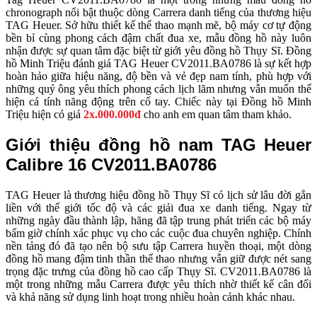
chronograph nổi bật thuộc dòng Carrera danh tiếng của thương hiệu
TAG Heuer. Sở hữu thiết kế thể thao mạnh mẽ, bộ máy cơ tự động
bền bỉ cùng phong cách đậm chất đua xe, mẫu đồng hồ này luôn
nhận được sự quan tâm đặc biệt từ giới yêu đồng hồ Thụy Sĩ. Đồng
hồ Minh Triệu đánh giá TAG Heuer CV2011.BA0786 là sự kết hợp
hoàn hảo giữa hiệu năng, độ bền và vẻ đẹp nam tính, phù hợp với
những quý ông yêu thích phong cách lịch lãm nhưng vẫn muốn thể
hiện cá tính năng động trên cổ tay. Chiếc này tại Đồng hồ Minh
Triệu hiện có giá
2x.000.000đ
cho anh em quan tâm tham khảo.
Giới thiệu đồng hồ nam TAG Heuer
Calibre 16 CV2011.BA0786
TAG Heuer là thương hiệu đồng hồ Thụy Sĩ có lịch sử lâu đời gắn
liền với thế giới tốc độ và các giải đua xe danh tiếng. Ngay từ
những ngày đầu thành lập, hãng đã tập trung phát triển các bộ máy
bấm giờ chính xác phục vụ cho các cuộc đua chuyên nghiệp. Chính
nền tảng đó đã tạo nên bộ sưu tập Carrera huyền thoại, một dòng
đồng hồ mang đậm tinh thần thể thao nhưng vẫn giữ được nét sang
trọng đặc trưng của đồng hồ cao cấp Thụy Sĩ. CV2011.BA0786 là
một trong những mẫu Carrera được yêu thích nhờ thiết kế cân đối
và khả năng sử dụng linh hoạt trong nhiều hoàn cảnh khác nhau.