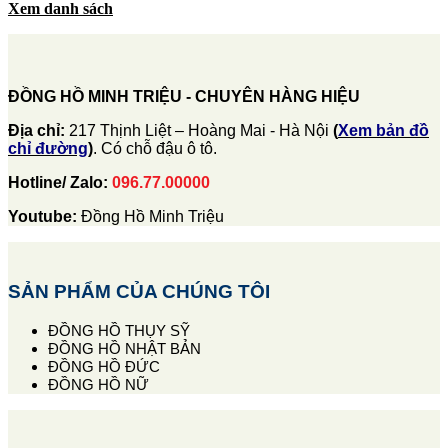
Xem danh sách
ĐỒNG HỒ MINH TRIỆU - CHUYÊN HÀNG HIỆU
Địa chỉ:
217 Thịnh Liệt – Hoàng Mai - Hà Nội
(
Xem bản đồ
chỉ đường
)
. Có chỗ đậu ô tô.
Hotline/ Zalo:
096.77.00000
Youtube:
Đồng Hồ Minh Triệu
SẢN PHẨM CỦA CHÚNG TÔI
ĐỒNG HỒ THỤY SỸ
ĐỒNG HỒ NHẬT BẢN
ĐỒNG HỒ ĐỨC
ĐỒNG HỒ NỮ