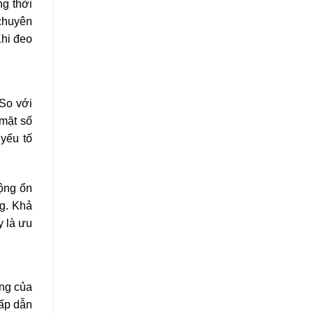
ng thời
chuyên
Khi đeo
 So với
 mặt số
 yếu tố
ộng ổn
ng. Khả
y là ưu
ộng của
hấp dẫn