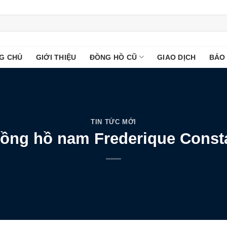
G CHỦ
GIỚI THIỆU
ĐỒNG HỒ CŨ
GIAO DỊCH
BẢO
TIN TỨC MỚI
đồng hồ nam Frederique Cons