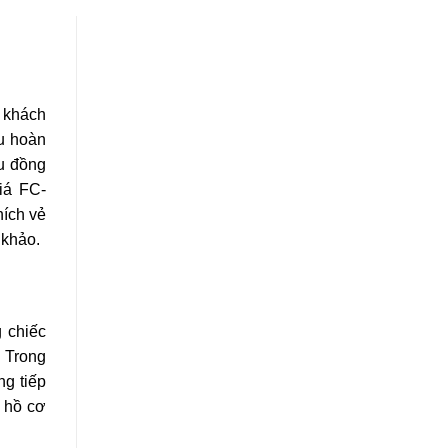
 khách
ều hoàn
ẫu đồng
iá FC-
ích vẻ
 khảo.
 chiếc
. Trong
ng tiếp
g hồ cơ