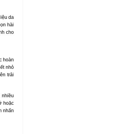
liệu da
họn hài
ành cho
ợc hoàn
iết nhỏ
n trải
 nhiều
sở hoặc
ểm nhấn