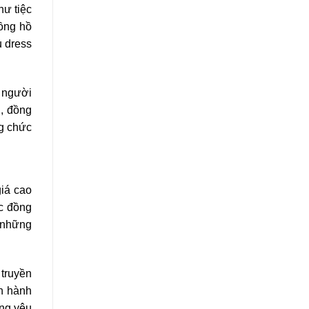
hư tiệc
đồng hồ
u dress
a người
g, đồng
ng chức
iá cao
ếc đồng
n những
 truyền
ận hành
ông yêu