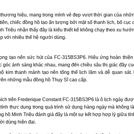
 thương hiệu, mang trong mình vẻ đẹp vượt thời gian của nhữ
iên, chiếc đồng hồ tạo ấn tượng bởi mặt số thanh lịch, bố cục 
inh Triệu nhận thấy đây là kiểu thiết kế không chạy theo xu hướ
ợp với nhiều thế hệ người dùng.
rọng tạo nên sức hút của FC-315BS3P6. Hiệu ứng hoàn thiện t
ác góc ánh sáng khác nhau, mang đến chiều sâu thị giác đầy cu
bộ kim thanh mảnh tạo nên tổng thể lịch lãm và dễ quan sát.
 trên những mẫu đồng hồ Thụy Sĩ cao cấp.
hích trên Frederique Constant FC-315BS3P6 là ô lịch ngày được
 tính thực dụng trong quá trình sử dụng hàng ngày mà không 
ng hồ Minh Triệu đánh giá đây là một sự kết hợp hợp lý giữa tí
ời dùng hiện đại.