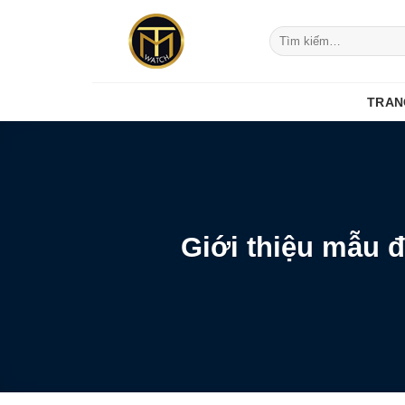
Skip
to
Tìm
kiếm:
content
TRAN
Giới thiệu mẫu 