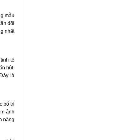
ng mẫu
cân đối
ng nhất
inh tế
ốn hút.
 Đây là
 bố trí
làm ảnh
nh năng