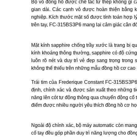
Bộ vỏ đồng hồ được chế tác từ thép không gỉ c
gian dài. Các cạnh vỏ được hoàn thiện bằng k
nghiệp. Kích thước mặt số được tính toán hợp l
trên tay, FC-315BS3P6 mang lại cảm giác cân đố
Mặt kính sapphire chống trầy xước là trang bị 
kính khoáng thông thường, sapphire có độ cứng v
luôn rõ nét và duy trì vẻ đẹp sang trọng trong
không thể thiếu trên những mẫu đồng hồ cơ cao 
Trái tim của Frederique Constant FC-315BS3P6
định, chính xác và được sản xuất theo những t
năng lên cót tự động thông qua chuyển động cổ t
điểm được nhiều người yêu thích đồng hồ cơ họ
Ngoài độ chính xác, bộ máy automatic còn mang 
cổ tay đều góp phần duy trì năng lượng cho đồn