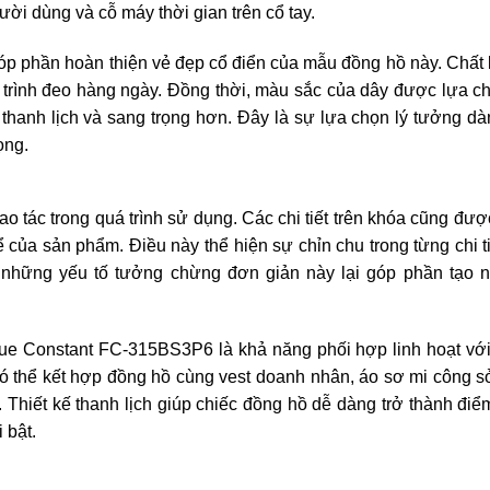
ười dùng và cỗ máy thời gian trên cổ tay.
 phần hoàn thiện vẻ đẹp cổ điển của mẫu đồng hồ này. Chất 
 trình đeo hàng ngày. Đồng thời, màu sắc của dây được lựa c
 thanh lịch và sang trọng hơn. Đây là sự lựa chọn lý tưởng d
ọng.
o tác trong quá trình sử dụng. Các chi tiết trên khóa cũng đư
ể của sản phẩm. Điều này thể hiện sự chỉn chu trong từng chi t
 những yếu tố tưởng chừng đơn giản này lại góp phần tạo nê
que Constant FC-315BS3P6 là khả năng phối hợp linh hoạt với
ó thể kết hợp đồng hồ cùng vest doanh nhân, áo sơ mi công 
c. Thiết kế thanh lịch giúp chiếc đồng hồ dễ dàng trở thành đi
 bật.