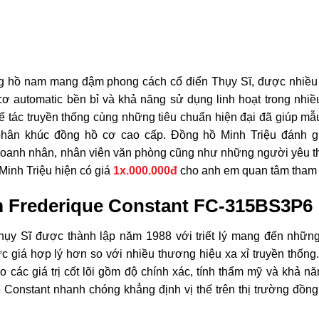
g hồ nam mang đậm phong cách cổ điển Thụy Sĩ, được nhiều
 cơ automatic bền bỉ và khả năng sử dụng linh hoạt trong nhi
ế tác truyền thống cùng những tiêu chuẩn hiện đại đã giúp m
 phân khúc đồng hồ cơ cao cấp. Đồng hồ Minh Triệu đánh g
oanh nhân, nhân viên văn phòng cũng như những người yêu th
Minh Triệu hiện có giá
1x.000.000đ
cho anh em quan tâm tham
m Frederique Constant FC-315BS3P6
hụy Sĩ được thành lập năm 1988 với triết lý mang đến những
 giá hợp lý hơn so với nhiều thương hiệu xa xỉ truyền thống
ào các giá trị cốt lõi gồm độ chính xác, tính thẩm mỹ và khả nă
e Constant nhanh chóng khẳng định vị thế trên thị trường đồn