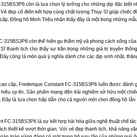
-315BS3P6 còn là lựa chọn lý tưởng cho những dịp đặc biệt n
. Vẻ đẹp cổ điển kết hợp cùng chất lượng Thụy Sĩ giúp chiếc 
cấp. Đồng hồ Minh Triệu nhận thấy đây là một trong những mẫ
 FC-315BS3P6 còn thể hiện gu thẩm mỹ và phong cách sống củ
ĩ thanh lịch cho thấy sự trân trọng những giá trị truyền thốn
. Đây cũng là món quà ý nghĩa dành cho các dịp sinh nhật, thă
 cao cấp, Frederique Constant FC-315BS3P6 luôn được đánh g
g hiệu uy tín. Sản phẩm mang đến trải nghiệm sở hữu một chi
. Đây là lựa chọn hấp dẫn cho cả người mới chơi đồng hồ lẫ
t FC-315BS3P6 là sự kết hợp hài hòa giữa nghệ thuật chế tác
ch thiết kế vượt thời gian. Với vẻ đẹp thanh lịch, khả năng v
hoàn toàn xứng đáng có mặt trong bộ sưu tập của những quý 