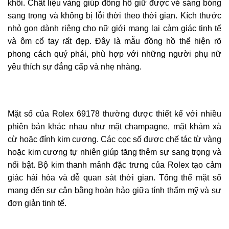
khối. Chất liệu vàng giúp đồng hồ giữ được vẻ sáng bóng
sang trọng và không bị lỗi thời theo thời gian. Kích thước
nhỏ gọn dành riêng cho nữ giới mang lại cảm giác tinh tế
và ôm cổ tay rất đẹp. Đây là mẫu đồng hồ thể hiện rõ
phong cách quý phái, phù hợp với những người phụ nữ
yêu thích sự đẳng cấp và nhẹ nhàng.
Mặt số của Rolex 69178 thường được thiết kế với nhiều
phiên bản khác nhau như mặt champagne, mặt khảm xà
cừ hoặc đính kim cương. Các cọc số được chế tác từ vàng
hoặc kim cương tự nhiên giúp tăng thêm sự sang trọng và
nổi bật. Bộ kim thanh mảnh đặc trưng của Rolex tạo cảm
giác hài hòa và dễ quan sát thời gian. Tổng thể mặt số
mang đến sự cân bằng hoàn hảo giữa tính thẩm mỹ và sự
đơn giản tinh tế.