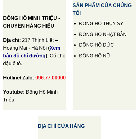
SẢN PHẨM CỦA CHÚNG
TÔI
ĐỒNG HỒ MINH TRIỆU -
ĐỒNG HỒ THỤY SỸ
CHUYÊN HÀNG HIỆU
ĐỒNG HỒ NHẬT BẢN
Địa chỉ:
217 Thịnh Liệt –
ĐỒNG HỒ ĐỨC
Hoàng Mai - Hà Nội
(
Xem
ĐỒNG HỒ NỮ
bản đồ chỉ đường
)
. Có chỗ
đậu ô tô.
Hotline/ Zalo:
096.77.00000
Youtube:
Đồng Hồ Minh
Triệu
ĐỊA CHỈ CỬA HÀNG