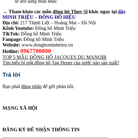
sẽ đổi sang màu khác.
→ Tham khảo các mẫu
đồng hồ Thụy Sĩ
khác ngay tại
đây
MINH TRIỆU – ĐỒNG HỒ HIỆU
Địa chỉ:
217 Thịnh Liệt – Hoàng Mai – Hà Nội
Kênh Youtube:
Đồng hồ Minh Triệu
TikTok:
Đồng hồ Minh Triệu
Fanpage:
Đồng hồ Minh Triệu
Website:
www.donghominhtrieu.vn
0967700000
Hotline:
TOP 5 MẪU ĐỒNG HỒ JACQUES DU MANOIR
Tìm hiểu bí mật đồng hồ Tag Heuer của nước nào sản xuất?
Trả lời
Bạn phải
đăng nhập
để gửi phản hồi.
MẠNG XÃ HỘI
ĐĂNG KÝ ĐỂ NHẬN THÔNG TIN