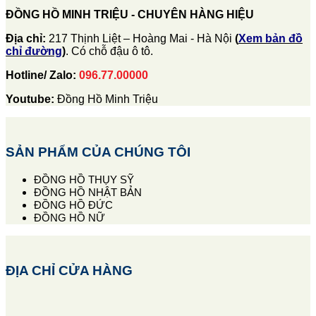
ĐỒNG HỒ MINH TRIỆU - CHUYÊN HÀNG HIỆU
Địa chỉ:
217 Thịnh Liệt – Hoàng Mai - Hà Nội
(
Xem bản đồ
chỉ đường
)
. Có chỗ đậu ô tô.
Hotline/ Zalo:
096.77.00000
Youtube:
Đồng Hồ Minh Triệu
SẢN PHẨM CỦA CHÚNG TÔI
ĐỒNG HỒ THỤY SỸ
ĐỒNG HỒ NHẬT BẢN
ĐỒNG HỒ ĐỨC
ĐỒNG HỒ NỮ
ĐỊA CHỈ CỬA HÀNG