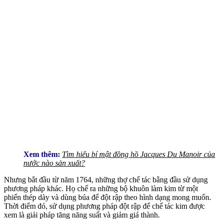
Xem thêm:
Tìm hiểu bí mật đồng hồ Jacques Du Manoir của
nước nào sản xuất?
Nhưng bắt đầu từ năm 1764, những thợ chế tác bằng đầu sử dụng
phương pháp khác. Họ chế ra những bộ khuôn làm kim từ một
phiến thép dày và dùng búa để đột rập theo hình dạng mong muốn.
Thời điểm đó, sử dụng phương pháp đột rập để chế tác kim được
xem là giải pháp tăng năng suất và giảm giá thành.