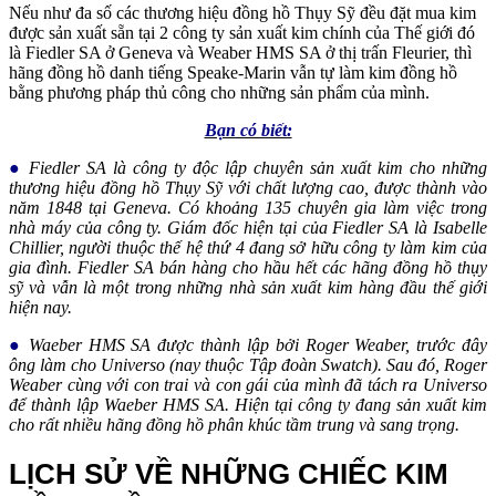
Nếu như đa số các thương hiệu đồng hồ Thụy Sỹ đều đặt mua kim
được sản xuất sẵn tại 2 công ty sản xuất kim chính của Thế giới đó
là Fiedler SA ở Geneva và Weaber HMS SA ở thị trấn Fleurier, thì
hãng đồng hồ danh tiếng Speake-Marin vẫn tự làm kim đồng hồ
bằng phương pháp thủ công cho những sản phẩm của mình.
Bạn có biết:
●
Fiedler SA là công ty độc lập chuyên sản xuất kim cho những
thương hiệu đồng hồ Thụy Sỹ với chất lượng cao, được thành vào
năm 1848 tại Geneva. Có khoảng 135 chuyên gia làm việc trong
nhà máy của công ty. Giám đốc hiện tại của Fiedler SA là Isabelle
Chillier, người thuộc thế hệ thứ 4 đang sở hữu công ty làm kim của
gia đình. Fiedler SA bán hàng cho hầu hết các hãng đồng hồ thụy
sỹ và vẫn là một trong những nhà sản xuất kim hàng đầu thế giới
hiện nay.
●
Waeber HMS SA được thành lập bởi Roger Weaber, trước đây
ông làm cho Universo (nay thuộc Tập đoàn Swatch). Sau đó, Roger
Weaber cùng với con trai và con gái của mình đã tách ra Universo
để thành lập Waeber HMS SA. Hiện tại công ty đang sản xuất kim
cho rất nhiều hãng đồng hồ phân khúc tầm trung và sang trọng.
LỊCH SỬ VỀ NHỮNG CHIẾC KIM