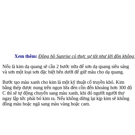
Xem thêm:
Đồng hồ Sunrise có thực sự tốt như lời đồn không
Nếu là kim dạ quang sẽ cần 2 bước nữa để sơn dạ quang siêu sáng
và sơn một loại sơn đặc biệt bên dưới để giữ màu cho dạ quang.
Bước tạo màu xanh cho kim là một kỹ thuật cổ truyền khó. Kim
bằng thép được nung trên ngọn lửa đèn cồn đến khoảng hơn 300 độ
C thì sẽ tự động chuyển sang màu xanh, khi đó người người thợ
ngay lập tức phải bỏ kim ra. Nếu không dừng lại kịp kim sẽ không
đồng màu hoặc ngã sang màu vàng hoặc cam.