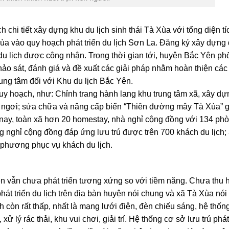
hi tiết xây dựng khu du lịch sinh thái Tà Xùa với tổng diện tí
Xùa vào quy hoạch phát triển du lịch Sơn La. Đăng ký xây dựng
u lịch được công nhận. Trong thời gian tới, huyện Bắc Yên ph
ảo sát, đánh giá và đề xuất các giải pháp nhằm hoàn thiện các 
rung tâm đối với Khu du lịch Bắc Yên.
y hoạch, như: Chỉnh trang hành lang khu trung tâm xã, xây dựn
ỉ ngơi; sửa chữa và nâng cấp biển “Thiên đường mây Tà Xùa” 
nay, toàn xã hơn 20 homestay, nhà nghỉ cộng đồng với 134 phò
g nghỉ cộng đồng đáp ứng lưu trú được trên 700 khách du lịch;
 phương phục vụ khách du lịch.
n vẫn chưa phát triển tương xứng so với tiềm năng. Chưa thu 
át triển du lịch trên địa bàn huyện nói chung và xã Tà Xùa nói 
h còn rất thấp, nhất là mạng lưới điện, đèn chiếu sáng, hệ thốn
ử lý rác thải, khu vui chơi, giải trí. Hệ thống cơ sở lưu trú phát