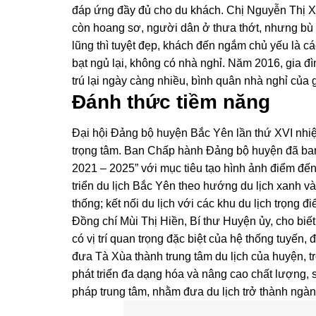
đáp ứng đầy đủ cho du khách. Chị Nguyễn Thị Xu
còn hoang sơ, người dân ở thưa thớt, nhưng bù 
lũng thì tuyệt đẹp, khách đến ngắm chủ yếu là c
bạt ngủ lại, không có nhà nghỉ. Năm 2016, gia đì
trú lại ngày càng nhiều, bình quân nhà nghỉ của
Đánh thức tiềm năng
Đại hội Đảng bộ huyện Bắc Yên lần thứ XVI nhiệm
trọng tâm. Ban Chấp hành Đảng bộ huyện đã ban 
2021 – 2025” với mục tiêu tạo hình ảnh điểm đế
triển du lịch Bắc Yên theo hướng du lịch xanh và
thống; kết nối du lịch với các khu du lịch trọng đ
Đồng chí Mùi Thị Hiền, Bí thư Huyện ủy, cho biết
có vị trí quan trọng đặc biệt của hệ thống tuyến
đưa Tà Xùa thành trung tâm du lịch của huyện, t
phát triển đa dạng hóa và nâng cao chất lượng, s
pháp trung tâm, nhằm đưa du lịch trở thành ngàn