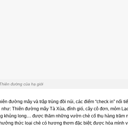
Thiên đường của hạ giới
n đường mây và trập trùng đồi núi, các điểm “check in” nổi ti
, như: Thiên đường mây Tà Xùa, đỉnh gió, cây cô đơn, mỏm Lạ
ưng khủng long… được thăm những vườn chè cổ thụ hàng trăm
à thưởng thức loại chè có hương thơm đặc biệt; được hòa mình 