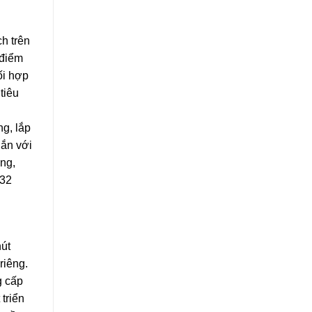
ch trên
 điểm
ối hợp
tiêu
g, lắp
gắn với
ng,
 32
hút
riêng.
g cấp
 triển