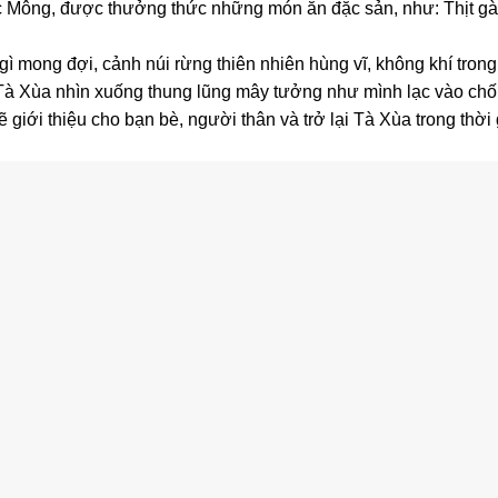
c Mông, được thưởng thức những món ăn đặc sản, như: Thịt gà
ì mong đợi, cảnh núi rừng thiên nhiên hùng vĩ, không khí trong
 Tà Xùa nhìn xuống thung lũng mây tưởng như mình lạc vào ch
 giới thiệu cho bạn bè, người thân và trở lại Tà Xùa trong thời