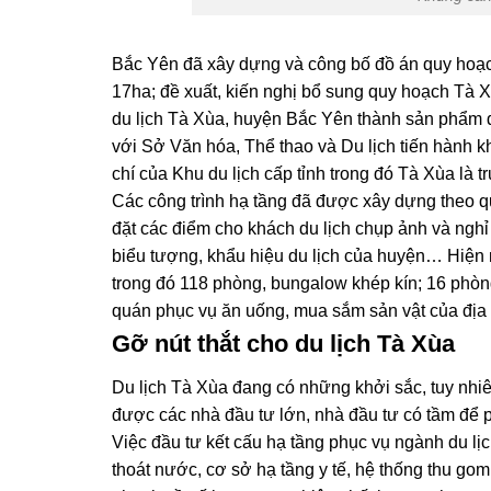
Bắc Yên đã xây dựng và công bố đồ án quy hoạch c
17ha; đề xuất, kiến nghị bổ sung quy hoạch Tà 
du lịch Tà Xùa, huyện Bắc Yên thành sản phẩm d
với Sở Văn hóa, Thể thao và Du lịch tiến hành kh
chí của Khu du lịch cấp tỉnh trong đó Tà Xùa là t
Các công trình hạ tầng đã được xây dựng theo qu
đặt các điểm cho khách du lịch chụp ảnh và ngh
biểu tượng, khẩu hiệu du lịch của huyện… Hiện 
trong đó 118 phòng, bungalow khép kín; 16 phòn
quán phục vụ ăn uống, mua sắm sản vật của địa
Gỡ nút thắt cho du lịch Tà Xùa
Du lịch Tà Xùa đang có những khởi sắc, tuy nhiê
được các nhà đầu tư lớn, nhà đầu tư có tầm để ph
Việc đầu tư kết cấu hạ tầng phục vụ ngành du lịc
thoát nước, cơ sở hạ tầng y tế, hệ thống thu gom, x