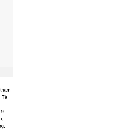
 tham
ở Tà
 9
h,
ng,