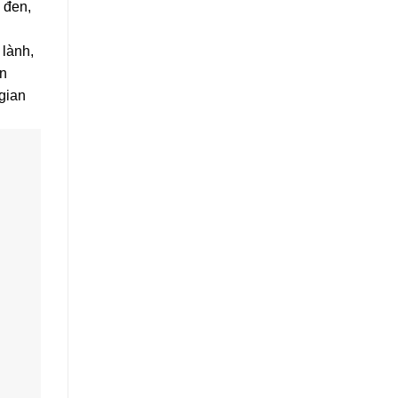
 đen,
 lành,
ốn
 gian