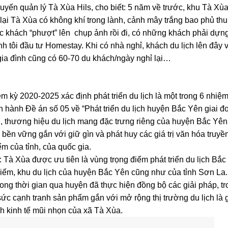
yến quản lý Tà Xùa Hils, cho biết: 5 năm về trước, khu Tà Xù
lại Tà Xùa có không khí trong lành, cảnh mây trắng bao phủ th
ác khách “phượt” lên chụp ảnh rồi đi, có những khách phải dựng
nh tôi đầu tư Homestay. Khi có nhà nghỉ, khách du lịch lên đây 
 gia đình cũng có 60-70 du khách/ngày nghỉ lại…
 kỳ 2020-2025 xác định phát triển du lịch là một trong 6 nhiệ
hành Đề án số 05 về “Phát triển du lịch huyện Bắc Yên giai đ
n, thương hiệu du lịch mang đặc trưng riêng của huyện Bắc Yên
 bền vững gắn với giữ gìn và phát huy các giá trị văn hóa truyề
iểm của tỉnh, của quốc gia.
: Tà Xùa được ưu tiên là vùng trọng điểm phát triển du lịch Bắc
, điểm, khu du lịch của huyện Bắc Yên cũng như của tỉnh Sơn La
rong thời gian qua huyện đã thực hiện đồng bộ các giải pháp, t
ức cạnh tranh sản phẩm gắn với mở rộng thị trường du lịch là g
h kinh tế mũi nhọn của xã Tà Xùa.