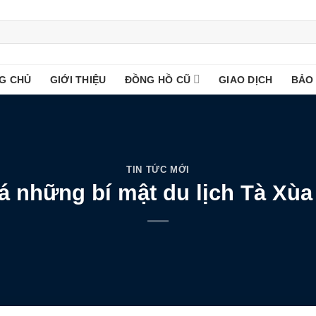
G CHỦ
GIỚI THIỆU
ĐỒNG HỒ CŨ
GIAO DỊCH
BẢO
TIN TỨC MỚI
 những bí mật du lịch Tà Xùa