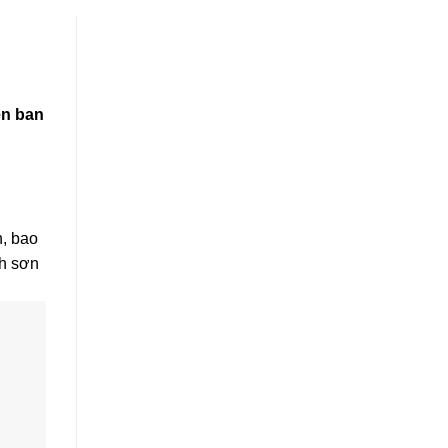
ên ban
h, bao
nh sơn