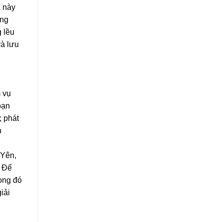
a này
ung
 lều
và lưu
m vụ
oạn
; phát
n
 Yên,
. Để
rong đó
iải