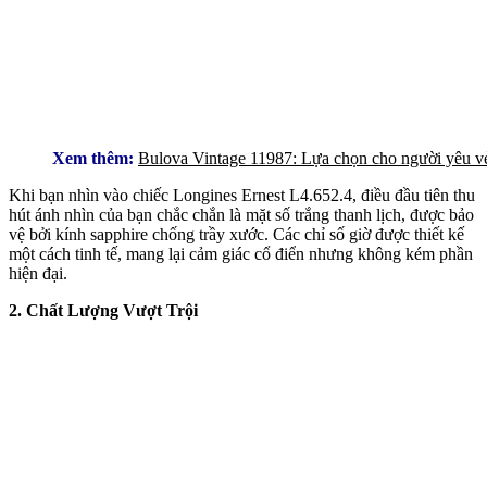
Xem thêm:
Bulova Vintage 11987: Lựa chọn cho người yêu vẻ
Khi bạn nhìn vào chiếc Longines Ernest L4.652.4, điều đầu tiên thu
hút ánh nhìn của bạn chắc chắn là mặt số trắng thanh lịch, được bảo
vệ bởi kính sapphire chống trầy xước. Các chỉ số giờ được thiết kế
một cách tinh tế, mang lại cảm giác cổ điển nhưng không kém phần
hiện đại.
2. Chất Lượng Vượt Trội