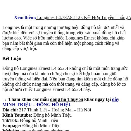
Xem thêm:
Longines L4.787.8.11.0: Kết Hợp Truyền Thống 
Longines là một trong những thương hiệu đồng hồ lâu đời nhất và
được biết đến với sự truyền thống trong việc sản xuất đồng hồ chất
lượng cao. Việc sở hữu một chiếc Longines Ernest không chỉ giúp
bạn nắm bắt thời gian mà còn thể hiện một phong cách riêng và
đẳng cấp vượt trội.
Kết Luận
Đồng hồ Longines Ernest L4.652.4 không chỉ là một món trang sức
tuyệt đẹp mà còn là minh chứng cho sự kết hợp hoàn hảo giữa
truyền thống và hiện đại. Nếu bạn đang tìm kiếm một chiếc đồng hồ
không chỉ chức năng mà còn thời trang và đẳng cấp, đừng bỏ lỡ cơ
hội sở hữu chiếc Longines Ernest L4.652.4 này.
→ Tham khảo các mẫu
đồng hồ Thụy Sĩ
khác ngay tại
đây
MINH TRIỆU – ĐỒNG HỒ HIỆU
Địa chỉ:
217 Thịnh Liệt – Hoàng Mai – Hà Nội
Kênh Youtube:
Đồng hồ Minh Triệu
TikTok:
Đồng hồ Minh Triệu
Fanpage:
Đồng hồ Minh Triệu
Website:
www.donghominhtrieu.vn