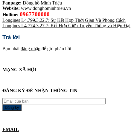
Fanpage:
Đồng hồ Minh Triệu
Website:
www.donghominhtrieu.vn
0967700000
Hotline:
Longines L4.799.3.22.7: Sự Kết Hợp Thời Gian Và Phong Cách
Longines L4.774.3.27.7: Kết Hợp Giữa Truyền Thống và Hiện Đại
Trả lời
Bạn phải
đăng nhập
để gửi phản hồi.
MẠNG XÃ HỘI
ĐĂNG KÝ ĐỂ NHẬN THÔNG TIN
EMAIL