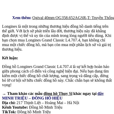
Xem thêm:
Ogival 40mm OG358.652AGSR-T: Truyền Thống 
Longines là một trong những thương hiệu đồng hồ danh tiếng trên
thế giới. Với lịch sử phát triển lâu đời, thương hiệu này đã khẳng
định được vị thế và uy tín của mình trong lòng người tiêu dùng. Khi
bạn chọn mua Longines Grand Classic L4.707.4, bạn không chỉ
mua một chiếc đồng hồ, mà bạn còn mua một phần lịch sử và giá trị
thương hiệu.
Kết luận:
Đồng hồ Longines Grand Classic L4.707.4 là sự kết hợp hoàn hảo
giữa phong cách cổ điển và công nghệ hiện đại. Nếu bạn đang tìm
kiếm một chiếc đồng hồ chất lượng, sang trọng và đẳng cấp, đừng
bỏ lỡ cơ hội sở hữu chiếc đồng hồ này. Chắc chắn bạn sẽ không thất
vọng!
→ Tham khảo các mẫu
đồng hồ Thụy Sĩ
khác ngay tại
đây
MINH TRIỆU – ĐỒNG HỒ HIỆU
Địa chỉ:
217 Thịnh Liệt – Hoàng Mai – Hà Nội
Kênh Youtube:
Đồng hồ Minh Triệu
TikTok:
Đồng hồ Minh Triệu