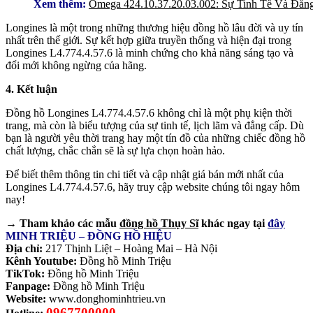
Xem thêm:
Omega 424.10.37.20.03.002: Sự Tinh Tế Và Đẳn
Longines là một trong những thương hiệu đồng hồ lâu đời và uy tín
nhất trên thế giới. Sự kết hợp giữa truyền thống và hiện đại trong
Longines L4.774.4.57.6 là minh chứng cho khả năng sáng tạo và
đổi mới không ngừng của hãng.
4. Kết luận
Đồng hồ Longines L4.774.4.57.6 không chỉ là một phụ kiện thời
trang, mà còn là biểu tượng của sự tinh tế, lịch lãm và đẳng cấp. Dù
bạn là người yêu thời trang hay một tín đồ của những chiếc đồng hồ
chất lượng, chắc chắn sẽ là sự lựa chọn hoàn hảo.
Để biết thêm thông tin chi tiết và cập nhật giá bán mới nhất của
Longines L4.774.4.57.6, hãy truy cập website chúng tôi ngay hôm
nay!
→ Tham khảo các mẫu
đồng hồ Thụy Sĩ
khác ngay tại
đây
MINH TRIỆU – ĐỒNG HỒ HIỆU
Địa chỉ:
217 Thịnh Liệt – Hoàng Mai – Hà Nội
Kênh Youtube:
Đồng hồ Minh Triệu
TikTok:
Đồng hồ Minh Triệu
Fanpage:
Đồng hồ Minh Triệu
Website:
www.donghominhtrieu.vn
0967700000