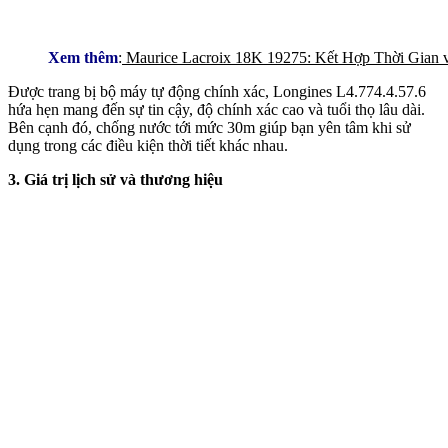
Xem thêm
:
Maurice Lacroix 18K 19275: Kết Hợp Thời Gian 
Được trang bị bộ máy tự động chính xác, Longines L4.774.4.57.6
hứa hẹn mang đến sự tin cậy, độ chính xác cao và tuổi thọ lâu dài.
Bên cạnh đó, chống nước tới mức 30m giúp bạn yên tâm khi sử
dụng trong các điều kiện thời tiết khác nhau.
3. Giá trị lịch sử và thương hiệu