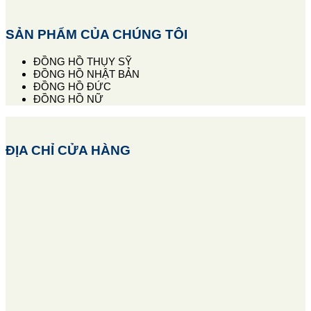
SẢN PHẨM CỦA CHÚNG TÔI
ĐỒNG HỒ THỤY SỸ
ĐỒNG HỒ NHẬT BẢN
ĐỒNG HỒ ĐỨC
ĐỒNG HỒ NỮ
ĐỊA CHỈ CỬA HÀNG