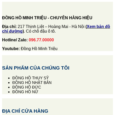
ĐỒNG HỒ MINH TRIỆU - CHUYÊN HÀNG HIỆU
Địa chỉ:
217 Thịnh Liệt – Hoàng Mai - Hà Nội
(
Xem bản đồ
chỉ đường
)
. Có chỗ đậu ô tô.
Hotline/ Zalo:
096.77.00000
Youtube:
Đồng Hồ Minh Triệu
SẢN PHẨM CỦA CHÚNG TÔI
ĐỒNG HỒ THỤY SỸ
ĐỒNG HỒ NHẬT BẢN
ĐỒNG HỒ ĐỨC
ĐỒNG HỒ NỮ
ĐỊA CHỈ CỬA HÀNG