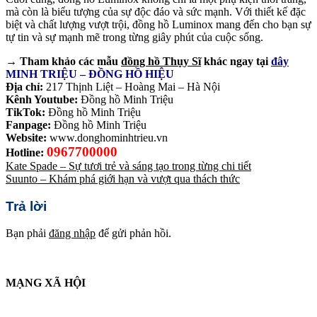
mà còn là biểu tượng của sự độc đáo và sức mạnh. Với thiết kế đặc
biệt và chất lượng vượt trội, đồng hồ Luminox mang đến cho bạn sự
tự tin và sự mạnh mẽ trong từng giây phút của cuộc sống.
→ Tham khảo các mẫu
đồng hồ Thụy Sĩ
khác ngay tại
đây
MINH TRIỆU – ĐỒNG HỒ HIỆU
Địa chỉ:
217 Thịnh Liệt – Hoàng Mai – Hà Nội
Kênh Youtube:
Đồng hồ Minh Triệu
TikTok:
Đồng hồ Minh Triệu
Fanpage:
Đồng hồ Minh Triệu
Website:
www.donghominhtrieu.vn
0967700000
Hotline:
Kate Spade – Sự tươi trẻ và sáng tạo trong từng chi tiết
Suunto – Khám phá giới hạn và vượt qua thách thức
Trả lời
Bạn phải
đăng nhập
để gửi phản hồi.
MẠNG XÃ HỘI