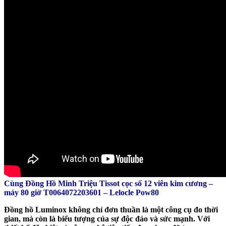
Cùng Đồng Hồ Minh Triệu Tissot cọc số 12 viên kim cương –
máy 80 giờ T0064072203601 – Lelocle Pow80
Đồng hồ Luminox không chỉ đơn thuần là một công cụ đo thời
gian, mà còn là biểu tượng của sự độc đáo và sức mạnh. Với