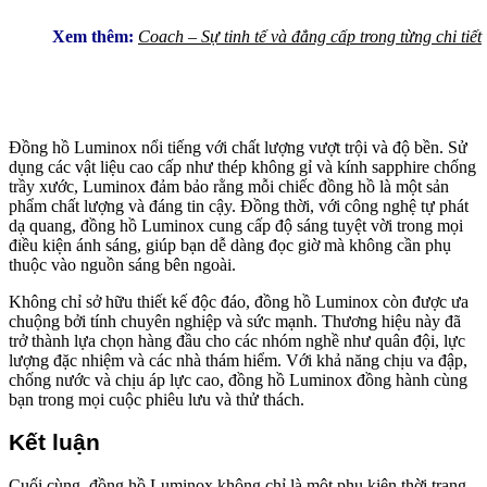
Xem thêm:
Coach – Sự tinh tế và đẳng cấp trong từng chi tiết
Đồng hồ Luminox nổi tiếng với chất lượng vượt trội và độ bền. Sử
dụng các vật liệu cao cấp như thép không gỉ và kính sapphire chống
trầy xước, Luminox đảm bảo rằng mỗi chiếc đồng hồ là một sản
phẩm chất lượng và đáng tin cậy. Đồng thời, với công nghệ tự phát
dạ quang, đồng hồ Luminox cung cấp độ sáng tuyệt vời trong mọi
điều kiện ánh sáng, giúp bạn dễ dàng đọc giờ mà không cần phụ
thuộc vào nguồn sáng bên ngoài.
Không chỉ sở hữu thiết kế độc đáo, đồng hồ Luminox còn được ưa
chuộng bởi tính chuyên nghiệp và sức mạnh. Thương hiệu này đã
trở thành lựa chọn hàng đầu cho các nhóm nghề như quân đội, lực
lượng đặc nhiệm và các nhà thám hiểm. Với khả năng chịu va đập,
chống nước và chịu áp lực cao, đồng hồ Luminox đồng hành cùng
bạn trong mọi cuộc phiêu lưu và thử thách.
Kết luận
Cuối cùng, đồng hồ Luminox không chỉ là một phụ kiện thời trang,