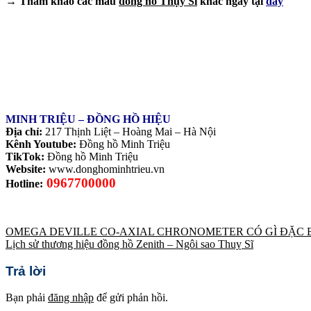
→ Tham khảo các mẫu
đồng hồ Thụy Sĩ
khác ngay tại
đây
MINH TRIỆU – ĐỒNG HỒ HIỆU
Địa chỉ:
217 Thịnh Liệt – Hoàng Mai – Hà Nội
Kênh Youtube:
Đồng hồ Minh Triệu
TikTok:
Đồng hồ Minh Triệu
Website:
www.donghominhtrieu.vn
0967700000
Hotline:
OMEGA DEVILLE CO-AXIAL CHRONOMETER CÓ GÌ ĐẶC B
Lịch sử thương hiệu đồng hồ Zenith – Ngôi sao Thuỵ Sĩ
Trả lời
Bạn phải
đăng nhập
để gửi phản hồi.