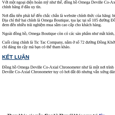
Với một ngoại diện hoàn mỹ như thế, đồng hồ Omega Deville Co-Ax
chính hãng ở đâu uy tín.
Nơi đầu tiên phải kể đến chắc chắn là website chính thức của hãng
Địa chỉ thứ hai chính là Omega Boutique, tọa lạc tại số 105 đường
đem đến nhiều trải nghiệm mua sắm cao cấp cho khách hàng.
Ngoài đồng hồ, Omega Boutique còn có các sản phẩm như mắt kính, t
Cuối cùng chính là Tic Tac Company, nằm ở số 72 đường Đồng Khởi,
chỉ đáng tin cậy mà bạn có thể tham khảo.
KẾT LUẬN
Đồng hồ Omega Deville Co-Axial Chronometer như là một nơi trình d
Deville Co-Axial Chronometer tuy có hơi đắt đỏ nhưng vẫn xứng đáng