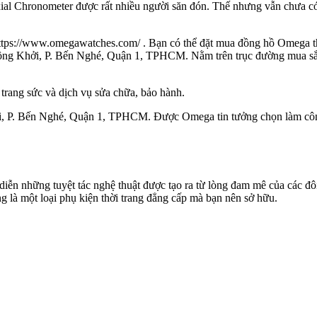
ial Chronometer được rất nhiều người săn đón. Thế nhưng vẫn chưa c
: https://www.omegawatches.com/ . Bạn có thể đặt mua đồng hồ Omega 
 Đồng Khởi, P. Bến Nghé, Quận 1, TPHCM. Nằm trên trục đường mua sắ
rang sức và dịch vụ sửa chữa, bảo hành.
 P. Bến Nghé, Quận 1, TPHCM. Được Omega tin tưởng chọn làm công t
iễn những tuyệt tác nghệ thuật được tạo ra từ lòng đam mê của các đ
 là một loại phụ kiện thời trang đẳng cấp mà bạn nên sở hữu.