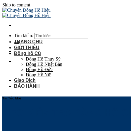
Skip to content
Tìm kiếm:
TRANG CHỦ
GIỚI THIỆU
Đồng hồ Cũ
Đồng Hồ Thụy Sỹ
Đồng Hồ Nhật Bản
Đồng Hồ Đức
Đồng Hồ Nữ
Giao Dịch
BẢO HÀNH
Tin Tức Mới
MẸO KIỂM TRA ĐỒNG HỒ O