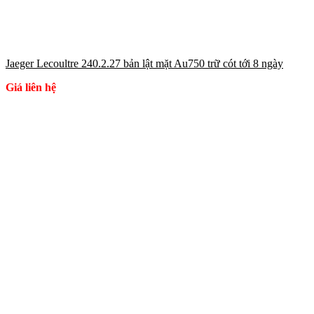
Jaeger Lecoultre 240.2.27 bản lật mặt Au750 trữ cót tới 8 ngày
Giá liên hệ