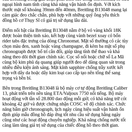
ngoại hình nam tính cùng khả năng vận hành ổn định. Với kích
thước mặt số khoảng 39mm đến 40mm, Breitling B13048 mang lại
cảm giác đeo chắc chắn, phù hợp với những quý ông yêu thích
đồng hồ cơ Thụy Sĩ có giá trị sử dụng lâu dài.
Điểm nổi bật của Breitling B13048 nằm ở bộ vỏ vàng khối 18K
được hoàn thiện tinh xảo, kết hợp cùng vành bezel xoay có bốn
rider tabs đặc trưng của dòng Chronomat. Mặt số thường có các tùy
chọn màu đen, xanh hoặc vàng champagne, đi kèm ba mặt số phụ
chronograph được bố trí cân đối, giúp tăng tính thể thao và khả
năng theo dõi thời gian chính xác. Cọc số nổi hoặc chữ số La Mã
cùng bộ kim phủ dạ quang giúp người đeo dễ dàng quan sát trong
nhiều điều kiện ánh sáng. Mặt kính sapphire chống trầy xước kết
hợp với dây da hoặc dây kim loại cao cấp tạo nên tổng thể sang
trọng và bền bỉ.
Bên trong Breitling B13048 là bộ máy cơ tự động Breitling Caliber
13, phát triển trên nền tảng ETA/Valjoux 7750 nổi tiếng. Bộ máy
hoạt động với tần số 28.800 dao động mỗi giờ, có khả năng trữ cót
khoảng 42 giờ và được chứng nhận COSC về độ chính xác. Chức
năng bấm giờ chronograph, lịch ngày cùng hiệu suất vận hành ổn
định giúp mẫu đồng hồ đáp ứng tốt nhu cầu sử dụng hằng ngày
cũng như các hoạt động chuyên nghiệp. Khả năng chống nước tốt
càng làm tăng giá trị sử dụng của chiếc đồng hồ theo thời gian.