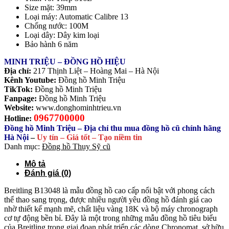
Size mặt: 39mm
Loại máy: Automatic Calibre 13
Chống nước: 100M
Loại dây: Dây kim loại
Bảo hành 6 năm
MINH TRIỆU – ĐỒNG HỒ HIỆU
Địa chỉ:
217 Thịnh Liệt – Hoàng Mai – Hà Nội
Kênh Youtube:
Đồng hồ Minh Triệu
TikTok:
Đồng hồ Minh Triệu
Fanpage:
Đồng hồ Minh Triệu
Website:
www.donghominhtrieu.vn
0967700000
Hotline:
Đồng hồ Minh Triệu – Địa chỉ thu mua đồng hồ cũ chính hãng
Hà Nội
–
Uy tín – Giá tốt – Tạo niềm tin
Danh mục:
Đồng hồ Thụy Sỹ cũ
Mô tả
Đánh giá (0)
Breitling B13048 là mẫu đồng hồ cao cấp nổi bật với phong cách
thể thao sang trọng, được nhiều người yêu đồng hồ đánh giá cao
nhờ thiết kế mạnh mẽ, chất liệu vàng 18K và bộ máy chronograph
cơ tự động bền bỉ. Đây là một trong những mẫu đồng hồ tiêu biểu
của Breitling trong giai đoạn phát triển các dòng Chronomat, sở hữu