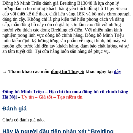
Đồng hồ Minh Triệu đánh giá Breitling B13048 là lựa chọn lý
tưởng dành cho những khách hàng yêu thích đồng hồ Thụy Sĩ cao
cấp với thiết kế thể thao, chất liệu vàng 18K và bộ máy chronograph
đáng tin cậy. Không chỉ là phụ kiện thể hiện phong cách và đẳng
cấp, mẫu đồng hồ này còn có giá trị sưu tầm cao đối với những
người yêu thích các dòng Breitling cổ điển. Với nhiều năm kinh
nghiệm trong lĩnh vực đồng hồ chính hãng, Đồng hồ Minh Triệu
luôn kiểm định kỹ lưỡng từng sản phẩm về ngoại hình, bộ máy và
nguồn gốc trước khi đến tay khách hàng, đảm bảo chất lượng và sự
an tâm tuyệt đối. Tại cửa hàng luôn sẵn hàng để phục vụ.
→ Tham khảo các mẫu
đồng hồ Thụy Sĩ
khác ngay tại
đây
Đồng hồ Minh Triệu – Địa chỉ thu mua đồng hồ cũ chính hãng
Hà Nội
–
Uy tín – Giá tốt – Tạo niềm tin
Đánh giá
Chưa có đánh giá nào.
Hãy là người đầu tiên nhận xét “Breitling