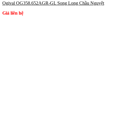
Ogival OG358.652AGR-GL Song Long Chầu Nguyệt
Giá liên hệ