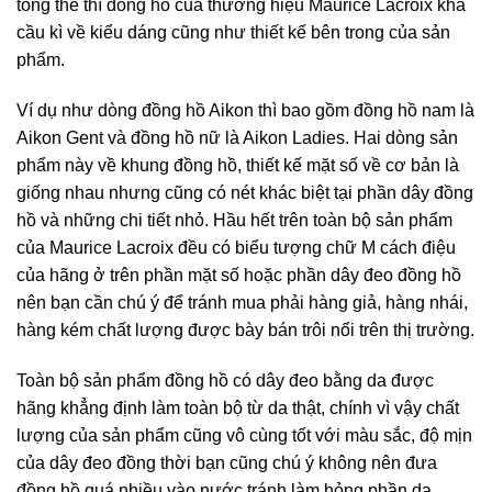
tổng thể thì đồng hồ của thương hiệu Maurice Lacroix khá
cầu kì về kiểu dáng cũng như thiết kế bên trong của sản
phẩm.
Ví dụ như dòng đồng hồ Aikon thì bao gồm đồng hồ nam là
Aikon Gent và đồng hồ nữ là Aikon Ladies. Hai dòng sản
phẩm này về khung đồng hồ, thiết kế mặt số về cơ bản là
giống nhau nhưng cũng có nét khác biệt tại phần dây đồng
hồ và những chi tiết nhỏ. Hầu hết trên toàn bộ sản phẩm
của Maurice Lacroix đều có biểu tượng chữ M cách điệu
của hãng ở trên phần mặt số hoặc phần dây đeo đồng hồ
nên bạn cần chú ý để tránh mua phải hàng giả, hàng nhái,
hàng kém chất lượng được bày bán trôi nổi trên thị trường.
Toàn bộ sản phẩm đồng hồ có dây đeo bằng da được
hãng khẳng định làm toàn bộ từ da thật, chính vì vậy chất
lượng của sản phẩm cũng vô cùng tốt với màu sắc, độ mịn
của dây đeo đồng thời bạn cũng chú ý không nên đưa
đồng hồ quá nhiều vào nước tránh làm hỏng phần da.