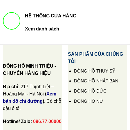
HỆ THỐNG CỬA HÀNG
Xem danh sách
SẢN PHẨM CỦA CHÚNG
TÔI
ĐỒNG HỒ MINH TRIỆU -
ĐỒNG HỒ THỤY SỸ
CHUYÊN HÀNG HIỆU
ĐỒNG HỒ NHẬT BẢN
Địa chỉ:
217 Thịnh Liệt –
ĐỒNG HỒ ĐỨC
Hoàng Mai - Hà Nội
(
Xem
ĐỒNG HỒ NỮ
bản đồ chỉ đường
)
. Có chỗ
đậu ô tô.
Hotline/ Zalo:
096.77.00000