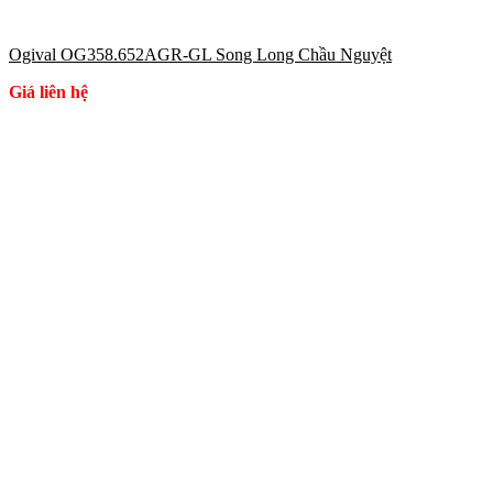
Ogival OG358.652AGR-GL Song Long Chầu Nguyệt
Giá liên hệ