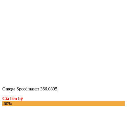
Omega Speedmaster 366.0895
Giá liên hệ
-60%