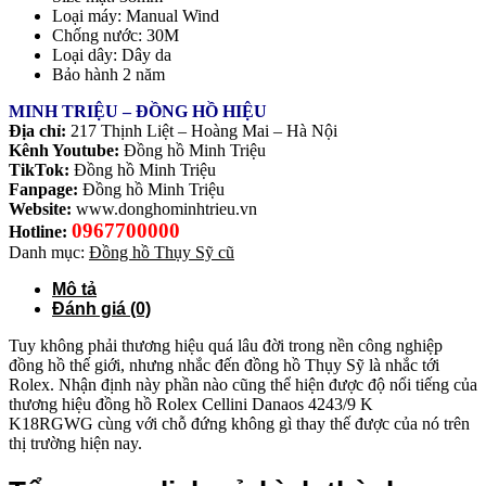
Loại máy: Manual Wind
Chống nước: 30M
Loại dây: Dây da
Bảo hành 2 năm
MINH TRIỆU – ĐỒNG HỒ HIỆU
Địa chỉ:
217 Thịnh Liệt – Hoàng Mai – Hà Nội
Kênh Youtube:
Đồng hồ Minh Triệu
TikTok:
Đồng hồ Minh Triệu
Fanpage:
Đồng hồ Minh Triệu
Website:
www.donghominhtrieu.vn
0967700000
Hotline:
Danh mục:
Đồng hồ Thụy Sỹ cũ
Mô tả
Đánh giá (0)
Tuy không phải thương hiệu quá lâu đời trong nền công nghiệp
đồng hồ thế giới, nhưng nhắc đến đồng hồ Thụy Sỹ là nhắc tới
Rolex. Nhận định này phần nào cũng thể hiện được độ nổi tiếng của
thương hiệu đồng hồ Rolex Cellini Danaos 4243/9 K
K18RGWG cùng với chỗ đứng không gì thay thế được của nó trên
thị trường hiện nay.