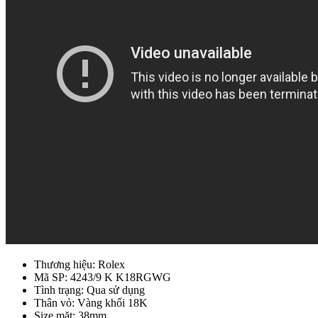
Thương hiệu: Rolex
Mã SP: 4243/9 K K18RGWG
Tình trạng: Qua sử dụng
Thân vỏ: Vàng khối 18K
Size mặt: 38mm