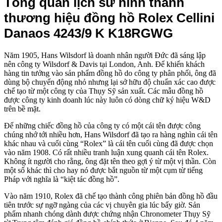
Tổng quan lịch sử hình thành
thương hiệu đồng hồ Rolex Cellini
Danaos 4243/9 K K18RGWG
Năm 1905, Hans Wilsdorf là doanh nhân người Đức đã sáng lập
nên công ty Wilsdorf & Davis tại London, Anh. Để khiến khách
hàng tin tưởng vào sản phẩm đồng hồ do công ty phân phối, ông đã
dùng bộ chuyển động nhỏ nhưng lại sở hữu độ chuẩn xác cao được
chế tạo từ một công ty của Thụy Sỹ sản xuất. Các mẫu đồng hồ
được công ty kinh doanh lúc này luôn có dòng chữ ký hiệu W&D
trên bề mặt.
Để những chiếc đồng hồ của công ty có một cái tên được công
chúng nhớ tới nhiều hơn, Hans Wilsdorf đã tạo ra hàng nghìn cái tên
khác nhau và cuối cùng “Rolex” là cái tên cuối cùng đã được chọn
vào năm 1908. Có rất nhiều tranh luận xung quanh cái tên Rolex.
Không ít người cho rằng, ông đặt tên theo gợi ý từ một vị thần. Còn
một số khác thì cho hay nó được bắt nguồn từ một cụm từ tiếng
Pháp với nghĩa là “kiệt tác đồng hồ”.
Vào năm 1910, Rolex đã chế tạo thành công phiên bản đồng hồ đầu
tiên trước sự ngỡ ngàng của các vị chuyên gia lúc bấy giờ. Sản
phẩm nhanh chóng dành được chứng nhận Chronometer Thụy Sỹ