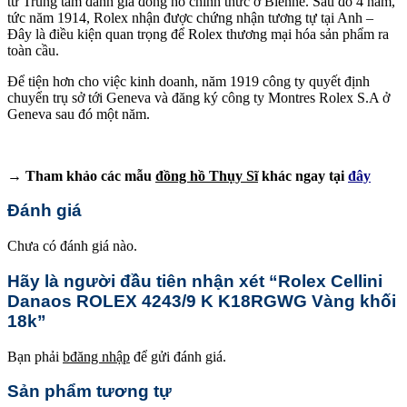
từ Trung tâm đánh giá đồng hồ chính thức ở Bienne. Sau đó 4 năm,
tức năm 1914, Rolex nhận được chứng nhận tương tự tại Anh –
Đây là điều kiện quan trọng để Rolex thương mại hóa sản phẩm ra
toàn cầu.
Để tiện hơn cho việc kinh doanh, năm 1919 công ty quyết định
chuyển trụ sở tới Geneva và đăng ký công ty Montres Rolex S.A ở
Geneva sau đó một năm.
→ Tham khảo các mẫu
đồng hồ Thụy Sĩ
khác ngay tại
đây
Đánh giá
Chưa có đánh giá nào.
Hãy là người đầu tiên nhận xét “Rolex Cellini
Danaos ROLEX 4243/9 K K18RGWG Vàng khối
18k”
Bạn phải
bđăng nhập
để gửi đánh giá.
Sản phẩm tương tự